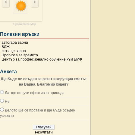
OpenWeatherMap
Полезни връзки
автогара варна
БДЖ
летище варна
Прогноза за времето
Център за професионално обучение към БМФ
Анкета
Ще бъде ли осъден за рекет и корупция кметът
на Варна, Благомир Коцев?
Да, ще получи ефективна присъда
Не
Делото ще се протака и ще бъде осъден
условно
Резултати