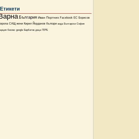
Етикети
Варна
България
Иван Портних
Facebook
ЕС
Борисов
Европа
САЩ
жени
Кирил Йорданов
българи
вода
Български
София
ърция
бизнес
google
Бербатов
деца
ГЕРБ