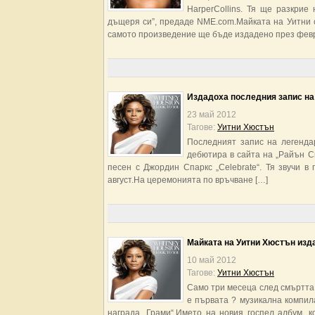
HarperCollins. Тя ще разкрие
дъщеря си”, предаде NME.com.Майката на Уитни с
самото произведение ще бъде издадено през февр
Издадоха последния запис на
23 май 2012
Тагове:
Уитни Хюстън
Последният запис на легенда
дебютира в сайта на „Райън Си
песен с Джордин Спаркс „Celebrate“. Тя звучи в
август.На церемонията по връчване […]
Майката на Уитни Хюстън изд
10 май 2012
Тагове:
Уитни Хюстън
Само три месеца след смъртта
е първата ? музикална компила
награда „Грами“.Името на новия госпел албум, ко