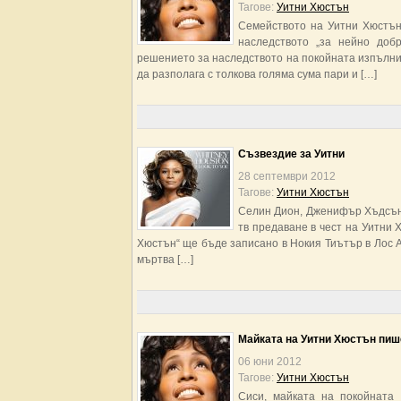
Тагове:
Уитни Хюстън
Семейството на Уитни Хюстън
наследството „за нейно доб
решението за наследството на покойната изпълнит
да разполага с толкова голяма сума пари и […]
Съзвездие за Уитни
28 септември 2012
Тагове:
Уитни Хюстън
Селин Дион, Дженифър Хъдсън 
тв предаване в чест на Уитни 
Хюстън“ ще бъде записано в Нокия Тиътър в Лос А
мъртва […]
Майката на Уитни Хюстън пиш
06 юни 2012
Тагове:
Уитни Хюстън
Сиси, майката на покойната 