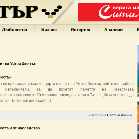
Варна
България
Иван
Портних
Facebook
ЕС
Любопитно
Бизнес
Интервю
Анализи
Борисов
Европа
САЩ
жени
Кирил
Йорданов
ит на Уитни Хюстън
българи
вода
Хюстън
Български
е се присъедини към концерта в почит на Уитни Хюстън, който ще събере
София
е изпълнители, за да почетат паметта на известната
Гърция
вината със своите 20 милиона последователи в Twitter. „За мен е чест да
бизнес
юстън. Тя винаги ще бъде […]
google
деца
Бербатов
В категория
Светски новини
ГЕРБ
юстън от наследство