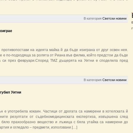
В категория
Светски новини
Г
изиграе
противопостави на идеята майка й да бъде изиграна от друг освен нея.
че е по-подходяща за ролята от Риана във филма, който предстои да бъде
та си през февруари.Според TMZ дъщерята на Уитни е споделила пред
В категория
Светски новини
губил Уитни
н е употребила кокаин. Частици от дрогата са намерени в хотелската й
аните резултати от съдебномедицинската експертиза, извършена след
 бяло прахообразно вещество и лъжица с бяла утайка са намерени до
хартия и огледало – предмети, използвани […]