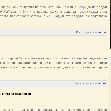
 ще се бори дъщерята на певицата Боби Кристина Браун да не получи
ро“.Майката на Уитни е подала молба в съда за преразглеждане на
елка. Тя е сериозно загрижена, че 19-годишната й внучка не е подготвена
В категория
Любопитно
и Ъшър ще бъдат сред звездите, които ще пеят в специално едночасово
Хюстън.„Предаването „Ние винаги ще те обичаме: Грами поздрав за Уитни
нджелис на 11 октомври, осем месеца след деня, в който тя беше открита
В категория
Любопитно
е книга за дъщеря си
певица Уитни Хюстън е подписала договор за книга с издателството