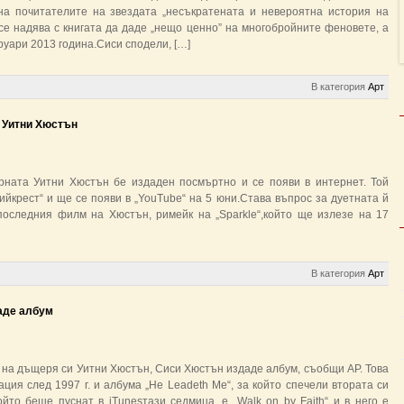
 на почитателите на звездата „несъкратената и невероятна история на
е надява с книгата да даде „нещо ценно” на многобройните феновете, а
уари 2013 година.Сиси сподели, […]
В категория
Арт
 Уитни Хюстън
рната Уитни Хюстън бе издаден посмъртно и се появи в интернет. Той
йкрест“ и ще се появи в „YouTube“ на 5 юни.Става въпрос за дуетната й
 последния филм на Хюстън, римейк на „Sparkle“,който ще излезе на 17
В категория
Арт
аде албум
 на дъщеря си Уитни Хюстън, Сиси Хюстън издаде албум, съобщи AP. Това
ция след 1997 г. и албума „He Leadeth Me“, за който спечели втората си
йто беше пуснат в iTunesтази седмица, е „Walk on by Faith“ и в него е