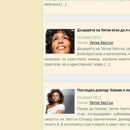
включена […]
Дъщерята на Уитни иска да я 
10 април 2012
Тагове:
Уитни Хюстън
Дъщерята на Уитни Хюстън се 
Боби Кристина е категорична, 
направен за известната певица, загубила живо
приятели, че е единственият човек, […]
Последен доклад: Кокаин е по
05 април 2012
Тагове:
Уитни Хюстън
Преди да почине, Уитни Хюстъ
стая, потвърждават публикув
смъртта на Хюстън.Според окончателния доклад
тялото й. В хотелската стая е имало и завит лист 