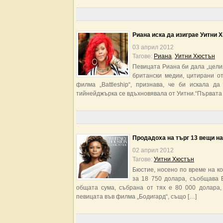
Риана иска да изиграе Уитни 
03 април 2012
Тагове:
Риана
,
Уитни Хюстън
Певицата Риана би дала „цели
британски медии, цитирани о
филма „Battleship“, признава, че би искала 
тийнейджърка се вдъхновявала от Уитни.“Първата п
Продадоха на търг 13 вещи н
02 април 2012
Тагове:
Уитни Хюстън
Бюстие, носено по време на к
за 18 750 долара, съобщава 
общата сума, събрана от тях е 80 000 долара,
певицата във филма „Бодигард“, също […]