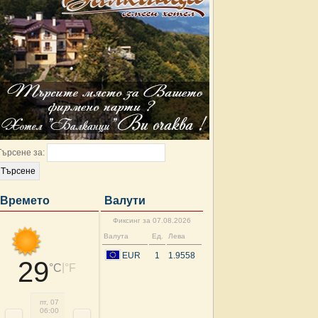
Търсене за:
Времето
Валути
Фиксинг за 07.08.2026
Валута
Ед.
Лева
EUR
1
1.9558
29
|
°C
°F
пт, 07
пт, 07
пт, 07
пт, 07
пт, 07
пт, 07
сб, 08
сб, 
06:00
09:00
12:00
15:00
18:00
21:00
00:00
03: