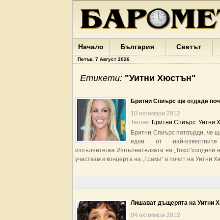
Начало
България
Светът
Петък, 7 Август 2026
Етикети:
"Уитни Хюстън"
Бритни Спиърс ще отдаде поч
10 октомври 2012
Тагове:
Бритни Спиърс
,
Уитни 
Бритни Спиърс потвърди, че щ
едни от най-известнит
изпълнителка.Изпълнителката на „Toxic”сподели но
участвам в концерта на „Грами“ в почит на Уитни Х
Лишават дъщерята на Уитни Х
04 октомври 2012