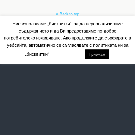
Back to top
Ние използваме „бисквитки“, за да персонализираме
Mobile
Desktop
съдържанието и да Ви предоставяме по-добро
потребителско изживяване. Ако продължите да сърфирате в
All content Copyright Барометър.нет
уебсайта, автоматично се съгласявате с политиката ни за
„бисквитки“
настройки
Приемам