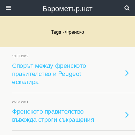
Барометър.нет
Tags › Френско
19.07.2012
Спорът между френското
правителство и Peugeot
ескалира
25.08.2011
Френското правителство
въвежда строги съкращения