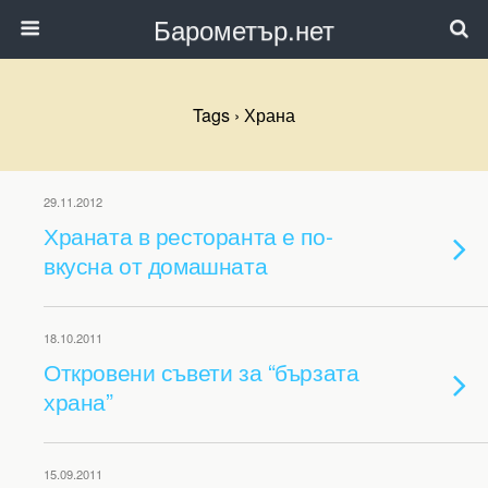
Барометър.нет
Tags › Храна
29.11.2012
Храната в ресторанта е по-
вкусна от домашната
18.10.2011
Откровени съвети за “бързата
храна”
15.09.2011