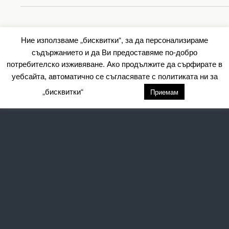
Back to top
Ние използваме „бисквитки“, за да персонализираме
съдържанието и да Ви предоставяме по-добро
Mobile
Desktop
потребителско изживяване. Ако продължите да сърфирате в
уебсайта, автоматично се съгласявате с политиката ни за
All content Copyright Барометър.нет
„бисквитки“
настройки
Приемам