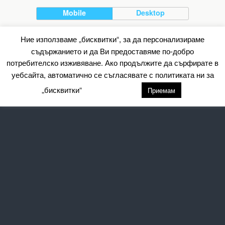
Mobile
Desktop
All content Copyright Барометър.нет
Ние използваме „бисквитки“, за да персонализираме
съдържанието и да Ви предоставяме по-добро
потребителско изживяване. Ако продължите да сърфирате в
уебсайта, автоматично се съгласявате с политиката ни за
„бисквитки“
настройки
Приемам