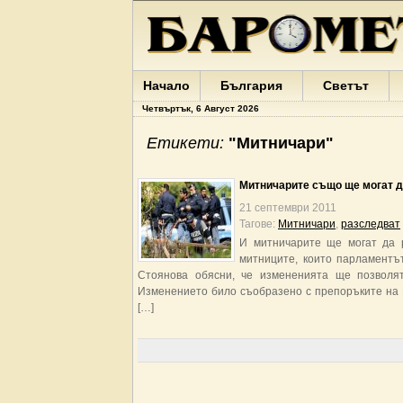
Начало
България
Светът
Четвъртък, 6 Август 2026
Етикети:
"Mитничари"
Mитничарите също ще могат д
21 септември 2011
Тагове:
Mитничари
,
разследват
И митничарите ще могат да р
митниците, които парламентъ
Стоянова обясни, че измененията ще позволя
Изменението било съобразено с препоръките на Е
[…]