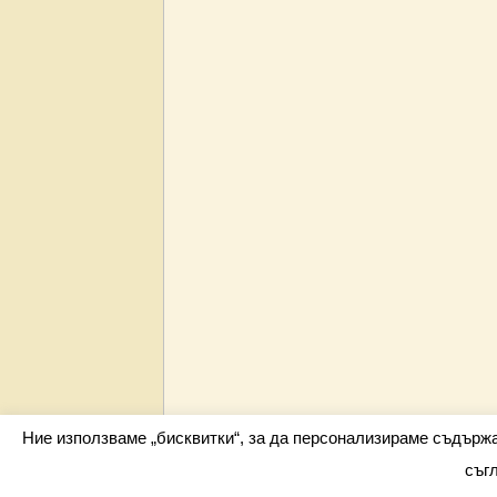
Ние използваме „бисквитки“, за да персонализираме съдърж
съг
Всички права запазени barometar.net © 2026 i