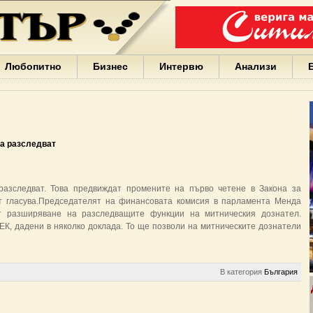
Варна
България
Иван
Портних
Facebook
ЕС
Любопитно
Бизнес
Интервю
Анализи
Борисов
Европа
САЩ
жени
Кирил
Йорданов
а разследват
българи
вода
Български
азследват. Това предвиждат промените на първо четене в Закона за
София
т гласува.Председателят на финансовата комисия в парламента Менда
Гърция
т разширяване на разследващите функции на митническия дознател.
бизнес
К, дадени в няколко доклада. То ще позволи на митническите дознатели
google
деца
Бербатов
ГЕРБ
В категория
България