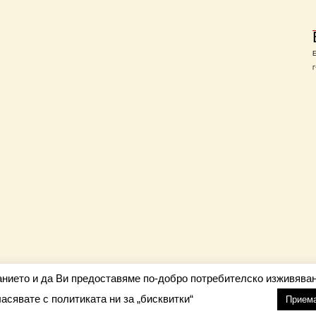
Г
анието и да Ви предоставяме по-добро потребителско изживяван
ласявате с политиката ни за „бисквитки“
настройки
nfo@barometar.net
Прием
За нас
| Приятели: