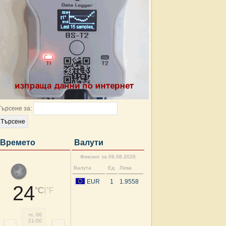
Търсене за:
Времето
Валути
Фиксинг за 06.08.2026
Валута
Ед.
Лева
EUR
1
1.9558
24
|
°C
°F
чт, 06
пт, 07
пт, 07
пт, 07
пт, 07
пт, 07
пт, 07
пт, 
21:00
00:00
03:00
06:00
09:00
12:00
15:00
18: