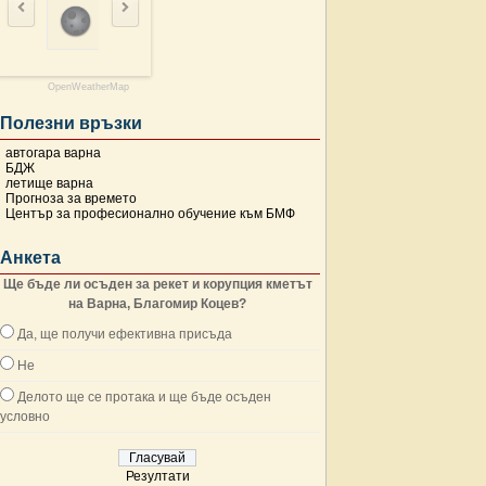
OpenWeatherMap
Полезни връзки
автогара варна
БДЖ
летище варна
Прогноза за времето
Център за професионално обучение към БМФ
Анкета
Ще бъде ли осъден за рекет и корупция кметът
на Варна, Благомир Коцев?
Да, ще получи ефективна присъда
Не
Делото ще се протака и ще бъде осъден
условно
Резултати