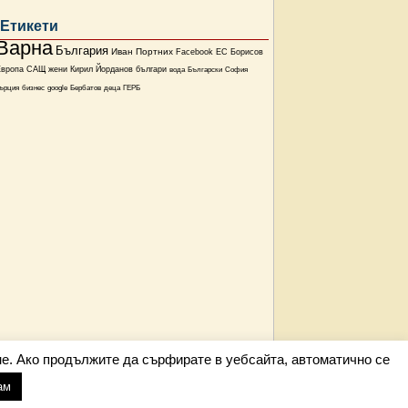
Етикети
Варна
България
Иван Портних
Facebook
ЕС
Борисов
Европа
САЩ
жени
Кирил Йорданов
българи
вода
Български
София
ърция
бизнес
google
Бербатов
деца
ГЕРБ
е. Ако продължите да сърфирате в уебсайта, автоматично се
ам