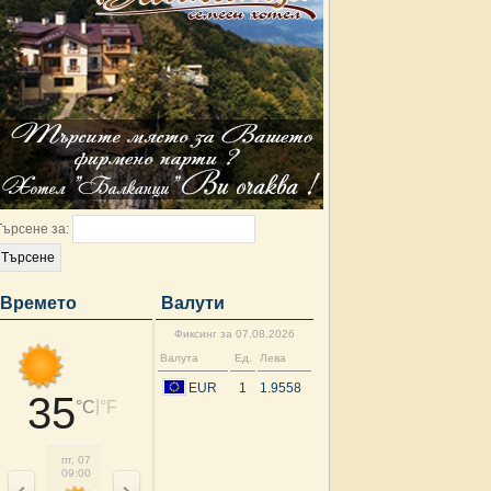
Търсене за:
Времето
Валути
Фиксинг за 07.08.2026
Валута
Ед.
Лева
EUR
1
1.9558
35
|
°C
°F
пт, 07
пт, 07
пт, 07
пт, 07
пт, 07
сб, 08
сб, 08
сб, 
09:00
12:00
15:00
18:00
21:00
00:00
03:00
06: