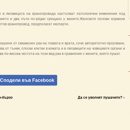
о в лигавицата на хранопровода настъпват патологични изменения под
нието е два пъти по-рядко срещано у жените.Женските полови хормони
етов хранопровод, предполагат експерти.
ашени от сквамозен рак на главата и врата, сочи авторитетно проучване,
ва от тънки, плоски клетки в кожата и в лигавиците на човешките органи и
а по-висока честота на този вид рак в сравнение с жените, които пушат.
Сподели във Facebook
о-бързо
Да се уволнят пушачите?
»