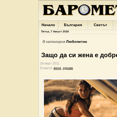
Начало
България
Светът
Петък, 7 Август 2026
В категория
Любопитно
Защо да си жена е добр
28 март 2011
Етикети:
жена
,
здраве