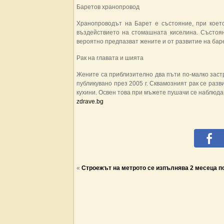
Баретов хранопровод
Хранопроводът на Барет е състояние, при коет
въздействието на стомашната киселина. Състоя
вероятно предпазват жените и от развитие на бар
Рак на главата и шията
Жените са приблизително два пъти по-малко застр
публикувано през 2005 г. Сквамозният рак се разви
кухини. Освен това при мъжете пушачи се наблюдав
zdrave.bg
«
Строежът на метрото се изпълнява 2 месеца п