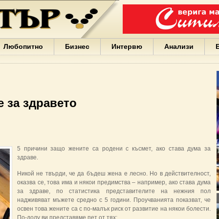
Варна
България
Иван
Портних
Facebook
ЕС
Любопитно
Бизнес
Интервю
Анализи
Борисов
Европа
САЩ
жени
Кирил
Йорданов
е за здравето
българи
вода
Български
София
Гърция
5 причини защо жените са родени с късмет, ако става дума за
бизнес
здраве.
google
деца
Никой не твърди, че да бъдеш жена е лесно. Но в действителност,
Бербатов
оказва се, това има и някои предимства – например, ако става дума
ГЕРБ
за здраве, по статистика представителите на нежния пол
надживяват мъжете средно с 5 години. Проучванията показват, че
освен това жените са с по-малък риск от развитие на някои болести.
По-долу ви представяме пет от тях: