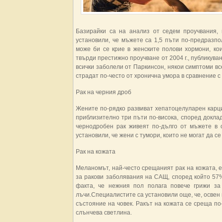
Базирайки са на анализ от седем проучвания,
установили, че мъжете са 1,5 пъти по-предразпо
може би се крие в женските полови хормони, ко
твърди престижно проучване от 2004 г., публикуван
всички заболели от Паркинсон, някои симптоми вс
страдат по-често от хронична умора в сравнение с
Рак на черния дроб
Жените по-рядко развиват хепатоцелуларен карци
приблизително три пъти по-висока, според докла
чернодробен рак живеят по-дълго от мъжете в 
установили, че жени с тумори, които не могат да с
Рак на кожата
Меланомът, най-често срещаният рак на кожата, 
за ракови заболявания на САЩ, според който 57
факта, че нежния пол полага повече грижи за
лъчи.Специалистите са установили още, че, освен
състояние на човек. Ракът на кожата се среща по
слънчева светлина.