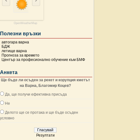
OpenWeatherMap
Полезни връзки
автогара варна
БДЖ
летище варна
Прогноза за времето
Център за професионално обучение към БМФ
Анкета
Ще бъде ли осъден за рекет и корупция кметът
на Варна, Благомир Коцев?
Да, ще получи ефективна присъда
Не
Делото ще се протака и ще бъде осъден
условно
Резултати