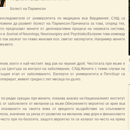
Болест на Паркинсон
 изследователи от университета по медицина във Вирджиния, САЩ са
ложени да развият болест на Паркинсон.Причината за това, според тях,
ито предпазват жените от дегенеративни процеси на нервната система,
о в Journal of Neurology, Neurosurgery and Psychiatry.Въпреки това измежду
е пак засягат по-тежко женския пол, смятат експертите. Например жените
 мъжете.
ном, което е най-честият вид рак на черния дроб. Честотата при мъже е
д на Центъра за контрол на заболявания, САЩ.Жените с тежки случаи на
същия етап от заболяването. Експерти от университета в Питсбърг са
е оперират, живеят средно с пет месеца по-дълго.
е по-рядко срещан при жените, показва анализ на Националният институт
% от заболелите от меланом са мъже.Обяснението вероятно се крие във
 опазването на своята кожа от вредното въздействие на слънчевите
 пола, значение за риска от развитие на меланом, има дори и финансовото
-често при по-богатите, защото вероятно те се излагат по-често на пряка