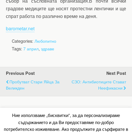
събор на съсловната организация.В почти всички
градове медиците ще носят протестни лентички и ще
спрат работа по различно време на деня.
barometar.net
Categories:
Любопитно
Tags:
7 април
,
здраве
Previous Post
Next Post
Пробутват Стари Яйца За
СЗО: Антибиотиците Стават
Великден
Неефикасни
Back to top
Ние използваме „бисквитки“, за да персонализираме
съдържанието и да Ви предоставяме по-добро
Mobile
Desktop
потребителско изживяване. Ако продължите да сърфирате в