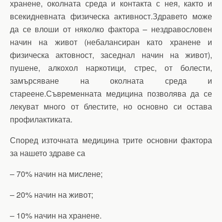
хранене, околната среда и контакта с нея, както и
всекидневната физическа активност.Здравето може
да се влоши от няколко фактора – нездравословен
начин на живот (небалансиран като хранене и
физическа актовност, заседнал начин на живот),
пушене, алкохол наркотици, стрес, от болести,
замърсяване на околната среда и
стареене.Съвременната медицина позволява да се
лекуват много от блестите, но основно си остава
профилактиката.
Според източната медицина трите основни фактора
за нашето здраве са
– 70% начин на мислене;
– 20% начин на живот;
– 10% начин на хранене.