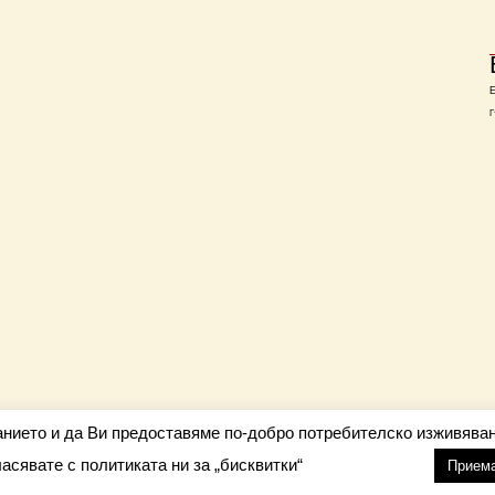
Г
анието и да Ви предоставяме по-добро потребителско изживяван
ласявате с политиката ни за „бисквитки“
настройки
nfo@barometar.net
Прием
За нас
| Приятели: