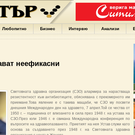
Варна
България
Иван
Портних
Facebook
ЕС
Любопитно
Бизнес
Интервю
Анализи
Борисов
Европа
САЩ
жени
Кирил
Йорданов
ават неефикасни
българи
вода
Български
София
Гърция
Световната здравна организация (СЗО) алармира за нарастваща
бизнес
резистентност към антибиотиците, обяснявана с прекомерното им
google
приемане.Това явление е с такива мащаби, че СЗО му посвети
деца
днешния Международен ден на здравето, 7 април.Той се чества от
Бербатов
1950 г. – годишнина от влизането в сила през 1948 г. на устава на
ГЕРБ
СЗО.През юли 1946 г. е свикана Международна конференция по
въпросите на здравеопазването. Приетият на нея Устав служи като
основа за създаването през 1948 г. на Световната здравна