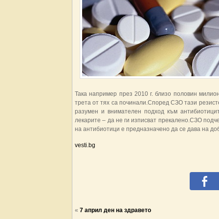
Така например през 2010 г. близо половин милио
трета от тях са починали.Според СЗО тази резист
разумен и внимателен подход към антибиотицит
лекарите – да не ги изписват прекалено.СЗО подч
на антибиотици е предназначено да се дава на доб
vesti.bg
«
7 април ден на здравето