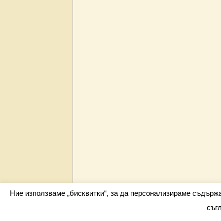
Ние използваме „бисквитки“, за да персонализираме съдърж
съг
Всички права запазени barometar.net © 2026 i