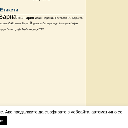
Етикети
Варна
България
Иван Портних
Facebook
ЕС
Борисов
Европа
САЩ
жени
Кирил Йорданов
българи
вода
Български
София
ърция
бизнес
google
Бербатов
деца
ГЕРБ
е. Ако продължите да сърфирате в уебсайта, автоматично се
ам