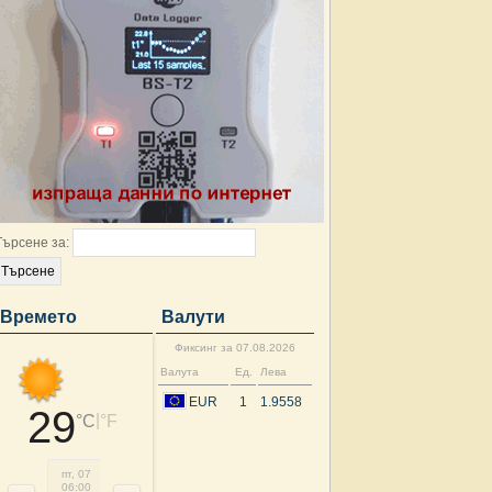
Търсене за:
Времето
Валути
Фиксинг за 07.08.2026
Валута
Ед.
Лева
EUR
1
1.9558
29
|
°C
°F
пт, 07
пт, 07
пт, 07
пт, 07
пт, 07
пт, 07
сб, 08
сб, 
06:00
09:00
12:00
15:00
18:00
21:00
00:00
03: