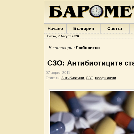
Начало
България
Светът
Петък, 7 Август 2026
В категория
Любопитно
СЗО: Антибиотиците ст
07 април 2011
Етикети:
Антибиотици
,
СЗО
,
неефикасни