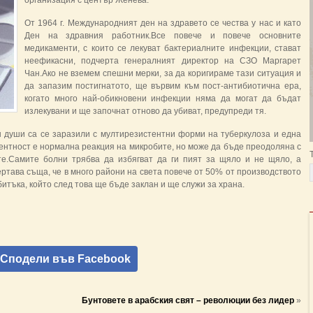
организация с център Женева.
От 1964 г. Международният ден на здравето се чества у нас и като
Ден на здравния работник.Все повече и повече основните
медикаменти, с които се лекуват бактериалните инфекции, стават
неефикасни, подчерта генералният директор на СЗО Маргарет
Чан.Ако не вземем спешни мерки, за да коригираме тази ситуация и
да запазим постигнатото, ще вървим към пост-антибиотична ера,
когато много най-обикновени инфекции няма да могат да бъдат
излекувани и ще започнат отново да убиват, предупреди тя.
н души са се заразили с мултирезистентни форми на туберкулоза и една
ентност е нормална реакция на микробите, но може да бъде преодоляна с
е.Самите болни трябва да избягват да ги пият за щяло и не щяло, а
ертава съща, че в много райони на света повече от 50% от производството
итъка, който след това ще бъде заклан и ще служи за храна.
Сподели във Facebook
Бунтовете в арабския свят – революции без лидер
»