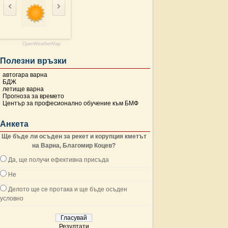
OpenWeatherMap
Полезни връзки
автогара варна
БДЖ
летище варна
Прогноза за времето
Център за професионално обучение към БМФ
Анкета
Ще бъде ли осъден за рекет и корупция кметът
на Варна, Благомир Коцев?
Да, ще получи ефективна присъда
Не
Делото ще се протака и ще бъде осъден
условно
Резултати