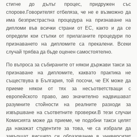
стигне до дълъг процес, придружен със
спорове.Говорителят отбеляза, че не е възможно да
има безпристрастна процедура на признаване на
дипломи във всички страни от ЕС, както и да се
определи кои стъпки от прилаганите процедури по
признаването на дипломите са прекалени. Всеки
случай трябва да бъде оценен самостоятелно.
По въпроса за събираните от някои държави такси за
признаване на дипломите, каквато практика не
съществува в България, той посочи, че ЕК може да
приеме някои от тях за несъответстващи с
европейското право, ако значително надвишават
разумните стойности на реалните разходи за
извършване на съответните проверки.В тези случаи
Комисията може да приеме, че подобни такси целят
да накажат студентите за това, че са избрали да
завършат висшето си образование в университет