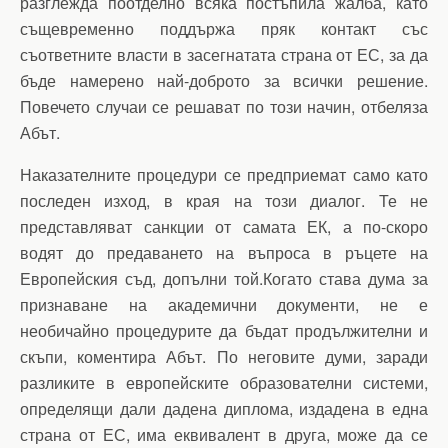
разглежда поотделно всяка постъпила жалба, като
същевременно поддържа пряк контакт със
съответните власти в засегнатата страна от ЕС, за да
бъде намерено най-доброто за всички решение.
Повечето случаи се решават по този начин, отбеляза
Абът.
Наказателните процедури се предприемат само като
последен изход, в края на този диалог. Те не
представляват санкции от самата ЕК, а по-скоро
водят до предаването на въпроса в ръцете на
Европейския съд, допълни той.Когато става дума за
признаване на академични документи, не е
необичайно процедурите да бъдат продължителни и
скъпи, коментира Абът. По неговите думи, заради
разликите в европейските образователни системи,
определящи дали дадена диплома, издадена в една
страна от ЕС, има еквивалент в друга, може да се