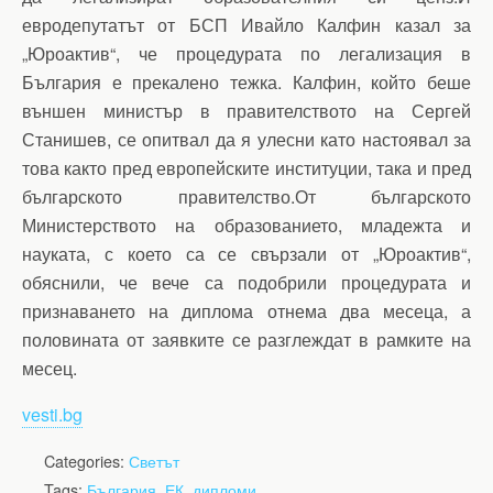
евродепутатът от БСП Ивайло Калфин казал за
„Юроактив“, че процедурата по легализация в
България е прекалено тежка. Калфин, който беше
външен министър в правителството на Сергей
Станишев, се опитвал да я улесни като настоявал за
това както пред европейските институции, така и пред
българското правителство.От българското
Министерството на образованието, младежта и
науката, с което са се свързали от „Юроактив“,
обяснили, че вече са подобрили процедурата и
признаването на диплома отнема два месеца, а
половината от заявките се разглеждат в рамките на
месец.
vesti.bg
Categories:
Светът
Tags:
България
,
ЕК
,
дипломи