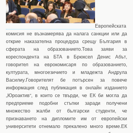
Европейската
комисия не възнамерява да налага санкции или да
открие наказателна процедура срещу България в
сферата на образованието.Това заяви за
кореспондента на БТА в Брюксел Денис Абът,
говорител на еврокомисаря по образованието,
културата, многоезичието и младежта Андрула
Василиу.Говорителят бе потърсен за повече
информация след публикация в онлайн изданието
„Юроактив“, в които се твърди, че ЕК би могла да
предприеме подобни стъпки заради получени
множество жалби от български студенти, че
признаването на дипломите им от европейски
университети отнемало прекалено много време.ЕК