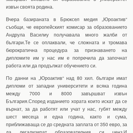
извън своята родина.
Вчера базираната в Брюксел медия „Юроактив“
съобщи, че европейският комисар за образованието
Андрула Василиу получавала много жалби от
българи.Те се оплаквали, че сложната и тромава
бюрократична процедура за признаването на
дипломите им у нас им е попречила да започнат
работа или да продължат обучението си.
По данни на „Юроактив“ над 80 хил. българи имат
дипломи от западни университети и всяка година
между 7000 и 8000 завършват извън
България.Според изданието хората които искат да се
върнат, за да работят или учат у нас, губят между
шест месеца и една година, както и сума,
приближаваща се до средната заплата от 350 евро, за
да легализират образователния си ценз.И