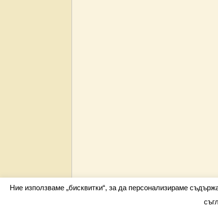
Ние използваме „бисквитки“, за да персонализираме съдърж
съг
Всички права запазени barometar.net © 2026 i