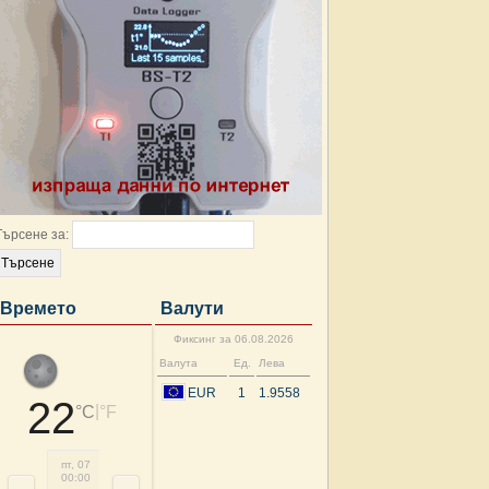
Търсене за:
Времето
Валути
Фиксинг за 06.08.2026
Валута
Ед.
Лева
EUR
1
1.9558
22
|
°C
°F
пт, 07
пт, 07
пт, 07
пт, 07
пт, 07
пт, 07
пт, 07
пт, 
00:00
03:00
06:00
09:00
12:00
15:00
18:00
21: