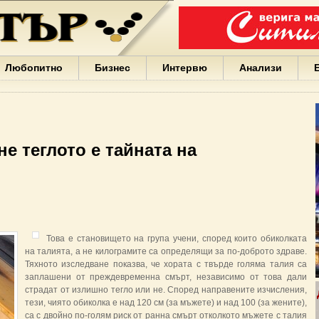
Варна
България
Иван
Портних
Facebook
ЕС
Любопитно
Бизнес
Интервю
Анализи
Борисов
Европа
САЩ
жени
Кирил
Йорданов
не теглото е тайната на
българи
вода
Български
София
Гърция
бизнес
google
Това е становището на група учени, според които обиколката
деца
на талията, а не килограмите са определящи за по-доброто здраве.
Бербатов
Тяхното изследване показва, че хората с твърде голяма талия са
ГЕРБ
заплашени от преждевременна смърт, независимо от това дали
страдат от излишно тегло или не. Според направените изчисления,
тези, чиято обиколка е над 120 см (за мъжете) и над 100 (за жените),
са с двойно по-голям риск от ранна смърт отколкото мъжете с талия