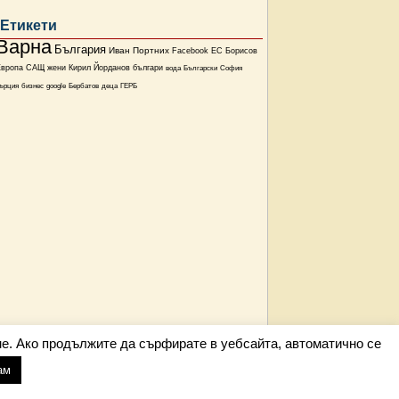
Етикети
Варна
България
Иван Портних
Facebook
ЕС
Борисов
Европа
САЩ
жени
Кирил Йорданов
българи
вода
Български
София
ърция
бизнес
google
Бербатов
деца
ГЕРБ
е. Ако продължите да сърфирате в уебсайта, автоматично се
ам