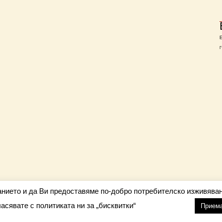
Г
анието и да Ви предоставяме по-добро потребителско изживяван
ласявате с политиката ни за „бисквитки“
настройки
nfo@barometar.net
Прием
За нас
| Приятели: