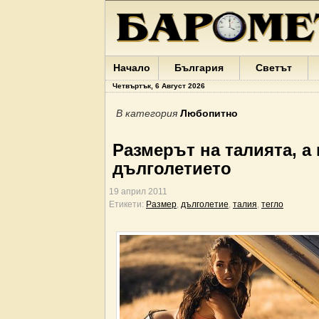
Начало
България
Светът
Четвъртък, 6 Август 2026
В категория
Любопитно
Размерът на талията, а 
дълголетието
19 април 2011
Етикети:
Размер
,
дълголетие
,
талия
,
тегло