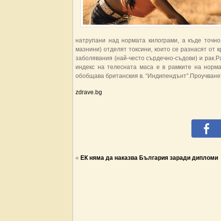
натрупани над нормата килограми, а къде точно
мазнини) отделят токсини, които се разнасят от 
заболявания (най-често сърдечно-съдови) и рак.Р
индекс на телесната маса е в рамките на норма
обобщава британския в. “Индипендънт”.Проучванет
zdrave.bg
«
ЕК няма да наказва България заради дипломи