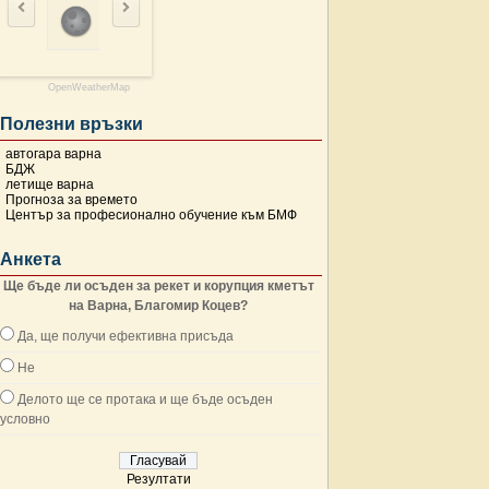
OpenWeatherMap
Полезни връзки
автогара варна
БДЖ
летище варна
Прогноза за времето
Център за професионално обучение към БМФ
Анкета
Ще бъде ли осъден за рекет и корупция кметът
на Варна, Благомир Коцев?
Да, ще получи ефективна присъда
Не
Делото ще се протака и ще бъде осъден
условно
Резултати