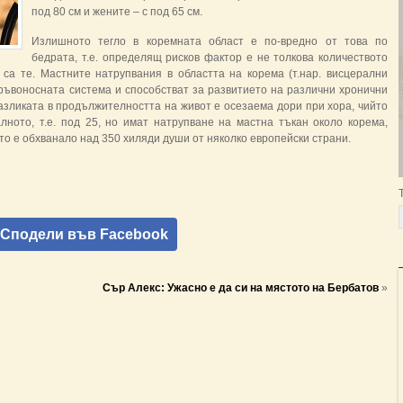
под 80 см и жените – с под 65 см.
Излишното тегло в коремната област е по-вредно от това по
бедрата, т.е. определящ рисков фактор е не толкова количеството
 са те. Мастните натрупвания в областта на корема (т.нар. висцерални
кръвоносната система и способстват за развитието на различни хронични
азликата в продължителността на живот е осезаема дори при хора, чийто
лното, т.е. под 25, но имат натрупване на мастна тъкан около корема,
о е обхванало над 350 хиляди души от няколко европейски страни.
Сподели във Facebook
Сър Алекс: Ужасно е да си на мястото на Бербатов
»