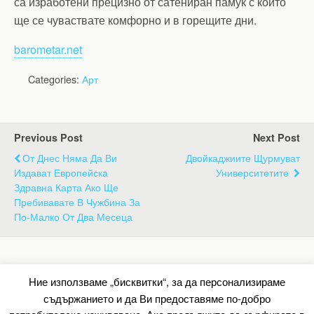
са изработени прецизно от сатениран памук с който
ще се чуваствате комфорно и в горещите дни.
barometar.net
Categories:
Арт
Previous Post
Next Post
От Днес Няма Да Ви
Двойкаджиите Щурмуват
Издават Европейска
Университетите
Здравна Карта Ако Ще
Пребивавате В Чужбина За
По-Малко От Два Месеца
Back to top
Ние използваме „бисквитки“, за да персонализираме
съдържанието и да Ви предоставяме по-добро
Mobile
Desktop