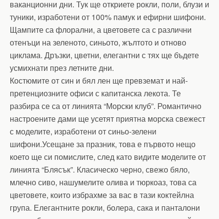
ваканционни дни. Тук ще откриете рокли, поли, блузи и
туники, изработени от 100% памук и ефирни шифони.
Щампите са флорални, а цветовете са с различни
отенъци на зеленото, синьото, жълтото и отново
циклама. Дръзки, цветни, елегантни с тях ще бъдете
усмихнати през летните дни.
Костюмите от син и бял лен ще превземат и най-
претенциозните офиси с капитанска лекота. Те
разбира се са от линията “Морски клуб”. Романтично
настроените дами ще усетят приятна морска свежест
с моделите, изработени от синьо-зелени
шифони.Усещане за празник, това е първото нещо
което ще си помислите, след като видите моделите от
линията “Блясък”. Класическо черно, свежо бяло,
млечно сиво, нашумелите олива и тюркоаз, това са
цветовете, които избрахме за вас в тази коктейлна
група. Елегантните рокли, болера, сака и панталони