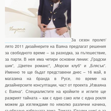
За сезон пролет/
лято 2011 дизайнерите на Ваяна предлагат решения
за свободното време – за разходка, за пътешествие,
за парти. В нея има четири основни линии: „Градски
шик”, „Цветен романс”, „Морски клуб” и „Блясък”.
Именно те ще бъдат представени днес – 16 май, в
магазина на бранда в Русе, по време на
дизайнерските консултации, част от проекта „Изваяна
с Ваяна”. Специалистите на кройките и иглите ще
разкрият тайната – как с едно сако или с една рокля
можем да изглеждаме по няколко различни начина,
съобразно избраната тема. Темата “Градки шик“ е за