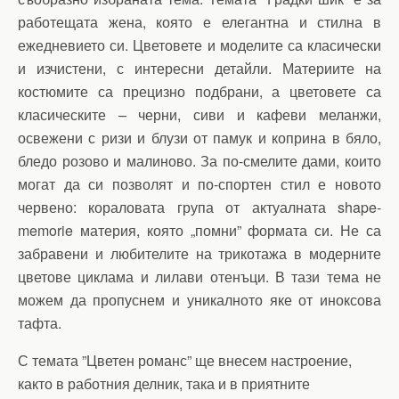
работещата жена, която е елегантна и стилна в
ежедневието си. Цветовете и моделите са класически
и изчистени, с интересни детайли. Материите на
костюмите са прецизно подбрани, а цветовете са
класическите – черни, сиви и кафеви меланжи,
освежени с ризи и блузи от памук и коприна в бяло,
бледо розово и малиново. За по-смелите дами, които
могат да си позволят и по-спортен стил е новото
червено: кораловата група от актуалната shape-
memorie материя, която „помни” формата си. Не са
забравени и любителите на трикотажа в модерните
цветове циклама и лилави отенъци. В тази тема не
можем да пропуснем и уникалното яке от иноксова
тафта.
С темата ”Цветен романс” ще внесем настроение,
както в работния делник, така и в приятните