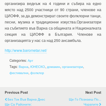
организира веднъж на 4 години и събира на едно
място над 2500 участници от 90 страни, членове на
ЦИОФФ, за да демонстрират своите фолклорни танци,
песни, музика и традиционни изкуства.Организатори
на събитието във Варна са общината и Националната
секция на ЦИОФФ в България. Членове на
организацията у нас са над 250 ансамбъла.
http://www.barometar.net/
Categories:
Арт
Tags:
Варна
,
ЮНЕСКО
,
домакин
,
организатори
,
фестивални
,
фолклор
Previous Post
Next Post
Без Ток Във Варна Днес
Ще Го Познаеш По...
Ще Са Районите:
Чорапите