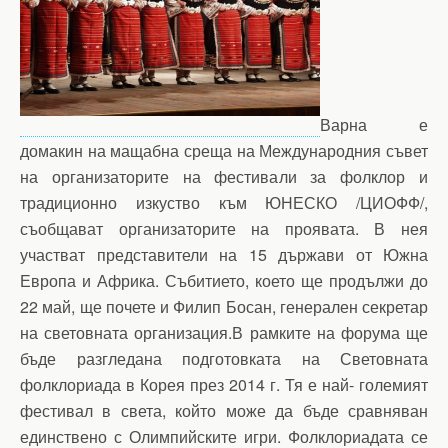
Варна е
домакин на мащабна среща на Международния съвет
на организаторите на фестивали за фолклор и
традиционно изкуство към ЮНЕСКО /ЦИОФФ/,
съобщават организаторите на проявата. В нея
участват представители на 15 държави от Южна
Европа и Африка. Събитието, което ще продължи до
22 май, ще почете и Филип Босан, генерален секретар
на световната организация.В рамките на форума ще
бъде разгледана подготовката на Световната
фолклориада в Корея през 2014 г. Тя е най- големият
фестивал в света, който може да бъде сравняван
единствено с Олимпийските игри. Фолклориадата се