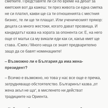
сметките. Представяте ли си по време на дебат за
кметския вот да кажеш: ти през живота си една сметка
не си платил, какви ще са ти отношенията с местния
бизнес, те ли ще ти плащат. Или ученическият прякор:
децата са много жестоки, когато дават прозвища. И
кандидатът казва на хората за опонента си: Е, на него
още от малък са му викали еди как си, какъв кмет ще
става. /Смях./ Много неща се знаят предварително
защо да се бавят номинациите!
– Възможно ли е България да има жена-
президент?
– Всичко е възможно, но това у нас все още е пречка,
затрудняващо обстоятелство. Българинът казва „от
жена акъл не ща“, в мисленето ни действат
традициите на Ориента.