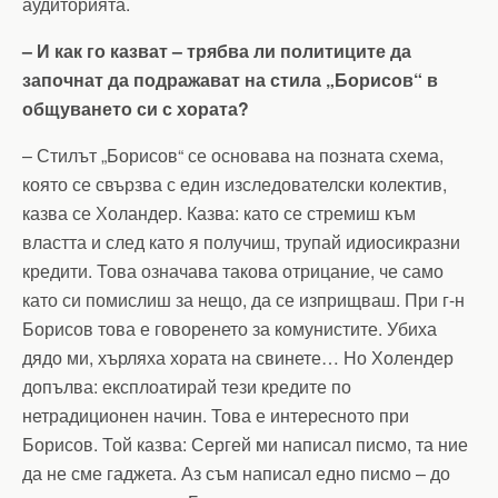
аудиторията.
– И как го казват – трябва ли политиците да
започнат да подражават на стила „Борисов“ в
общуването си с хората?
– Стилът „Борисов“ се основава на позната схема,
която се свързва с един изследователски колектив,
казва се Холандер. Казва: като се стремиш към
властта и след като я получиш, трупай идиосикразни
кредити. Това означава такова отрицание, че само
като си помислиш за нещо, да се изприщваш. При г-н
Борисов това е говоренето за комунистите. Убиха
дядо ми, хърляха хората на свинете… Но Холендер
допълва: експлоатирай тези кредите по
нетрадиционен начин. Това е интересното при
Борисов. Той казва: Сергей ми написал писмо, та ние
да не сме гаджета. Аз съм написал едно писмо – до