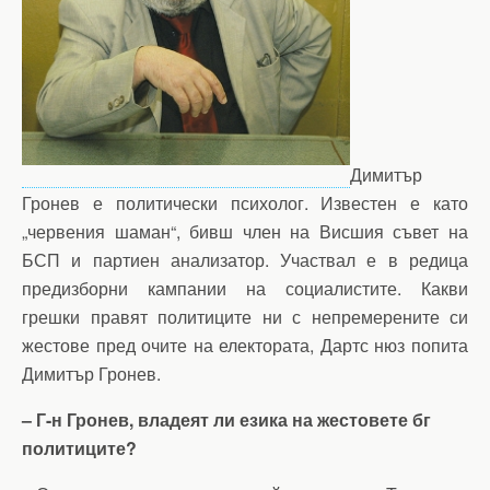
Димитър
Гронев е политически психолог. Известен е като
„червения шаман“, бивш член на Висшия съвет на
БСП и партиен анализатор. Участвал е в редица
предизборни кампании на социалистите. Какви
грешки правят политиците ни с непремерените си
жестове пред очите на електората, Дартс нюз попита
Димитър Гронев.
– Г-н Гронев, владеят ли езика на жестовете бг
политиците?