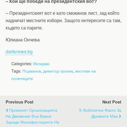
– Кой ще победи на президентския вот?
– Президентският вот е като смокинов лист, зад който
надничат местните избори. Защото интересите са там,
където са парите.
Юлиана Ончева
dartsnews.bg
Categories:
Интервю
Tags:
Първанов
,
димитър гронев
,
жестове на
политиците
Previous Post
Next Post
Променят Организацията
9 Любопитни Факти За
На Движение Във Варна
Древните Маи
Заради Манифестацията На