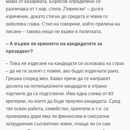
мама от казармата. Борисов определено се
различава от т.нар. стила „Пирински“ – дълго
изречение, докато стигне до средата и човек го
заболява глава. Стил на говорене, който прилича на
писане – такова нещо не върви в политката.
– А върви ли криенето на кандидатите за
президент?
– Това не издигане на кандидати се основава на страх
– да не ги залеят с помия, ако бъдат издигнати рано.
Грешка според мен. Какво пречи да се направят
досиета на потенциалните кандидати и отрано
партиите да са подготвени. Има една схема от 83
критерии, по които да бъде проучен кандидата. Сред
тях освен работа, семейство, приятели и т.н. се
проверява дори има ли финансови и сексуални
затруднения съответния човек, плаща ли си сам