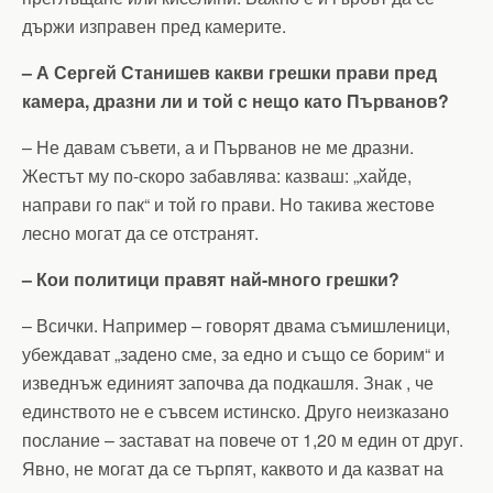
държи изправен пред камерите.
– А Сергей Станишев какви грешки прави пред
камера, дразни ли и той с нещо като Първанов?
– Не давам съвети, а и Първанов не ме дразни.
Жестът му по-скоро забавлява: казваш: „хайде,
направи го пак“ и той го прави. Но такива жестове
лесно могат да се отстранят.
– Кои политици правят най-много грешки?
– Всички. Например – говорят двама съмишленици,
убеждават „задено сме, за едно и също се борим“ и
изведнъж единият започва да подкашля. Знак , че
единството не е съвсем истинско. Друго неизказано
послание – застават на повече от 1,20 м един от друг.
Явно, не могат да се търпят, каквото и да казват на