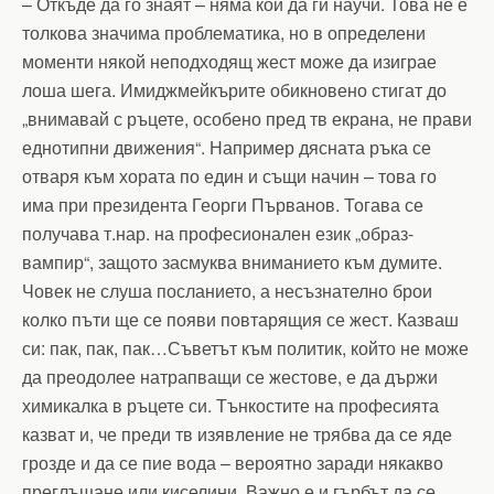
– Откъде да го знаят – няма кой да ги научи. Това не е
толкова значима проблематика, но в определени
моменти някой неподходящ жест може да изиграе
лоша шега. Имиджмейкърите обикновено стигат до
„внимавай с ръцете, особено пред тв екрана, не прави
еднотипни движения“. Например дясната ръка се
отваря към хората по един и същи начин – това го
има при президента Георги Първанов. Тогава се
получава т.нар. на професионален език „образ-
вампир“, защото засмуква вниманието към думите.
Човек не слуша посланието, а несъзнателно брои
колко пъти ще се появи повтарящия се жест. Казваш
си: пак, пак, пак…Съветът към политик, който не може
да преодолее натрапващи се жестове, е да държи
химикалка в ръцете си. Тънкостите на професията
казват и, че преди тв изявление не трябва да се яде
грозде и да се пие вода – вероятно заради някакво
преглъщане или киселини. Важно е и гърбът да се