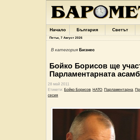
Начало
България
Светът
Петък, 7 Август 2026
В категория
Бизнес
Бойко Борисов ще участ
Парламентарната асамб
28 май 2011
Етикети:
Бойко Борисов
,
НАТО
,
Парламентарна
,
Пр
сесия