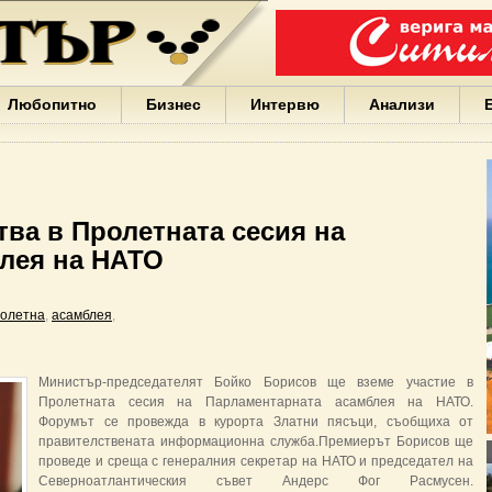
Варна
България
Иван
Портних
Facebook
ЕС
Любопитно
Бизнес
Интервю
Анализи
Борисов
Европа
САЩ
жени
Кирил
Йорданов
ва в Пролетната сесия на
българи
лея на НАТО
вода
Български
София
олетна
,
асамблея
,
Гърция
бизнес
google
деца
Министър-председателят Бойко Борисов ще вземе участие в
Бербатов
Пролетната сесия на Парламентарната асамблея на НАТО.
ГЕРБ
Форумът се провежда в курорта Златни пясъци, съобщиха от
правителствената информационна служба.Премиерът Борисов ще
проведе и среща с генералния секретар на НАТО и председател на
Северноатлантическия съвет Андерс Фог Расмусен.