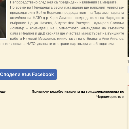
Непосредствено след нея са предвидени изявления за медиите.
По време на Пленарната сесия изказвания ще направят министър-
председателят Бойко Борисов, председателят на Парламентарната
асамблея на НАТО д-р Карл Ламерс, председателят на Народното
събрание Цецка Цачева, Андерс Фог Расмусен, адмирал Самюъл
Локлиър – командващ на Съвместното командване на съюзните
сили в Неапол и др.В сесията ще участват министърът на външните
работи Николай Младенов, министърът на отбраната Аню Ангелов,
ните-членки на НАТО, делегати от страни-партньори и наблюдатели.
Сподели във Facebook
рещу
Приключи рехабилитацията на три далекопровода по
Черноморието
»