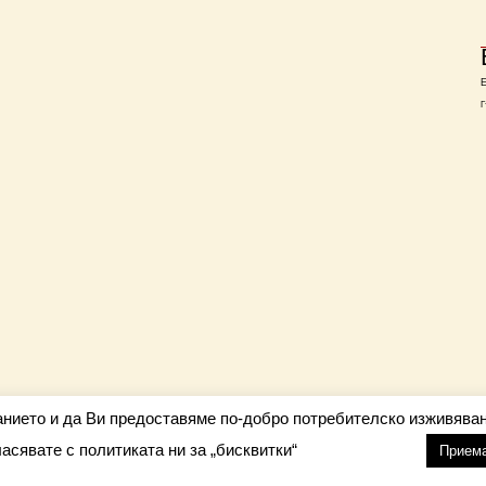
Г
анието и да Ви предоставяме по-добро потребителско изживяван
ласявате с политиката ни за „бисквитки“
настройки
nfo@barometar.net
Прием
За нас
| Приятели: