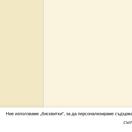
Ние използваме „бисквитки“, за да персонализираме съдърж
съг
Всички права запазени barometar.net © 2026 i