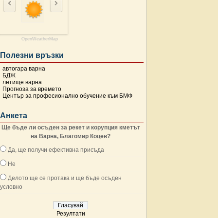
OpenWeatherMap
Полезни връзки
автогара варна
БДЖ
летище варна
Прогноза за времето
Център за професионално обучение към БМФ
Анкета
Ще бъде ли осъден за рекет и корупция кметът
на Варна, Благомир Коцев?
Да, ще получи ефективна присъда
Не
Делото ще се протака и ще бъде осъден
условно
Резултати