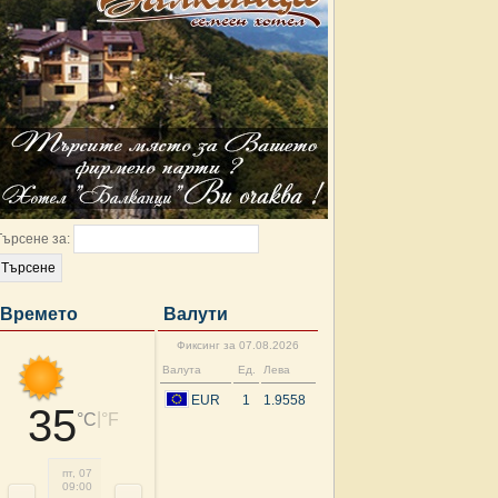
Търсене за:
Времето
Валути
Фиксинг за 07.08.2026
Валута
Ед.
Лева
EUR
1
1.9558
35
|
°C
°F
пт, 07
пт, 07
пт, 07
пт, 07
пт, 07
сб, 08
сб, 08
сб, 
09:00
12:00
15:00
18:00
21:00
00:00
03:00
06: