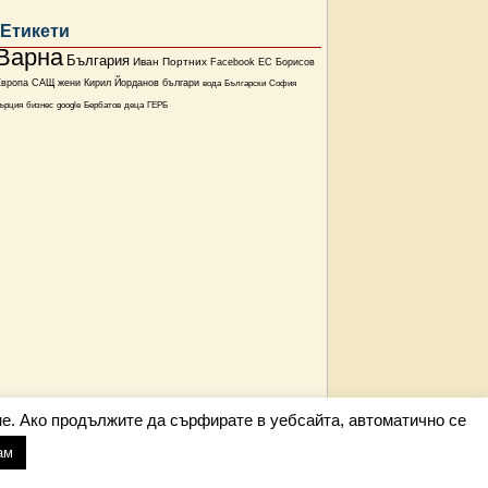
Етикети
Варна
България
Иван Портних
Facebook
ЕС
Борисов
Европа
САЩ
жени
Кирил Йорданов
българи
вода
Български
София
ърция
бизнес
google
Бербатов
деца
ГЕРБ
е. Ако продължите да сърфирате в уебсайта, автоматично се
ам