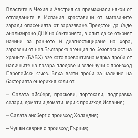
Властите в Чехия и Австрия са премахнали някои от
отгледаните в Испания краставици от магазините
заради опасенията от заразяване.Предстои да бъде
анализирано ДНК на бактерията, в опит да се открият
начини за ранното й диагностициране на хора,
заразени от нея.Българска агенция по безопасност на
храните (БАБХ) взе като превантивна мярка проби от
наличните на пазара плодове и зеленчуци с произход
Европейски съюз. Бяха взети проби за наличие на
бактерията ешерихия коли от:
– Салата айсберг, праскови, портокали, подправка
селари, домати и домати чери с произход Испания;
– Салата айсберг с произход Холандия;
– Чушки севрия с произход Гърция;