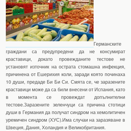
Германските
граждани са предупредени да не консумират
краставици, докато провежданите тестове не
установят източник на острата стомашна инфекция,
причинена от Ешерихия коли, заради която починаха
10 души, предаде Би Би Си. Смята се, че заразените
краставици може да са били внесени от Испания, като
в момента се провеждат допълнителни
тестове.Заразените зеленчуци са причина стотици
души в Германия да получат синдром на хемолитичен
уремичен синдром (ХУС).Има случаи на заразяване в
Швеция, Дания, Холандия и Великобритания.