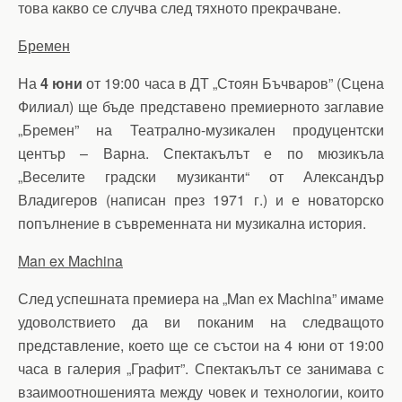
това какво се случва след тяхното прекрачване.
Бремен
На
4 юни
от 19:00 часа в ДТ „Стоян Бъчваров” (Сцена
Филиал) ще бъде представено премиерното заглавие
„Бремен” на Театрално-музикален продуцентски
център – Варна. Спектакълът е по мюзикъла
„Веселите градски музиканти“ от Александър
Владигеров (написан през 1971 г.) и е новаторско
попълнение в съвременната ни музикална история.
Man ex Machina
След успешната премиера на „Man еx Machina” имаме
удоволствието да ви поканим на следващото
представление, което ще се състои на 4 юни от 19:00
часа в галерия „Графит”. Спектакълът се занимава с
взаимоотношенията между човек и технологии, които