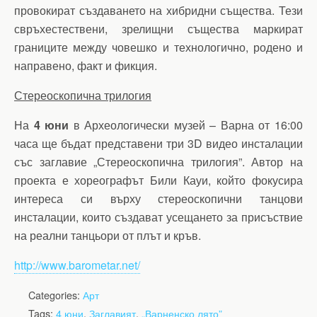
провокират създаването на хибридни същества. Тези
свръхестествени, зрелищни същества маркират
границите между човешко и технологично, родено и
направено, факт и фикция.
Стереоскопична трилогия
На
4 юни
в Археологически музей – Варна от 16:00
часа ще бъдат представени три 3D видео инсталации
със заглавие „Стереоскопична трилогия”. Автор на
проекта е хореографът Били Кауи, който фокусира
интереса си върху стереоскопични танцови
инсталации, които създават усещането за присъствие
на реални танцьори от плът и кръв.
http://www.barometar.net/
Categories:
Арт
Tags:
4 юни
,
Заглавият
,
„Варненско лято”