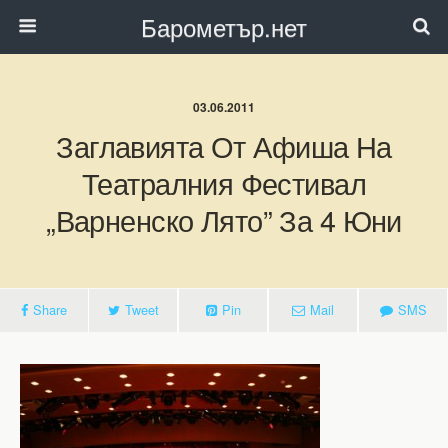
Барометър.нет
03.06.2011
Заглавията От Афиша На
Театралния Фестивал
„Варненско Лято” За 4 Юни
Share
Tweet
Pin
Mail
SMS