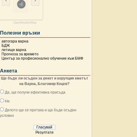
OpenWeatherMap
Полезни връзки
автогара варна
БДЖ
летище варна
Прогноза за времето
Център за професионално обучение към БМФ
Анкета
Ще бъде ли осъден за рекет и корупция кметът
на Варна, Благомир Коцев?
Да, ще получи ефективна присъда
Не
Делото ще се протака и ще бъде осъден
условно
Резултати