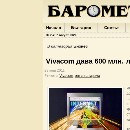
Начало
България
Светът
Петък, 7 Август 2026
В категория
Бизнес
Vivacom дава 600 млн. 
23 юни 2011
Етикети:
Vivacom
,
оптична мрежа
И
д
п
и
к
с
к
Т