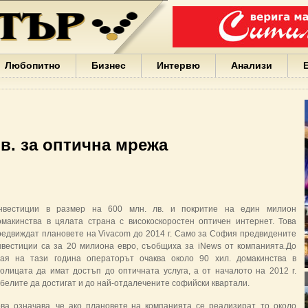
Варна
България
Иван
Портних
Facebook
ЕС
Любопитно
Бизнес
Интервю
Анализи
Борисов
Европа
САЩ
жени
Кирил
Йорданов
лв. за оптична мрежа
българи
вода
Български
София
Гърция
нвестиции в размер на 600 млн. лв. и покритие на един милион
бизнес
омакинства в цялата страна с високоскоростен оптичен интернет. Това
google
редвиждат плановете на Vivacom до 2014 г. Само за София предвидените
деца
нвестиции са за 20 милиона евро, съобщиха за iNews от компанията.До
Бербатов
рая на тази година операторът очаква около 90 хил. домакинства в
ГЕРБ
толицата да имат достъп до оптичната услуга, а от началото на 2012 г.
абелите да достигат и до най-отдалечените софийски квартали.
ова означава, че ако плановете на компанията се реализират, то около