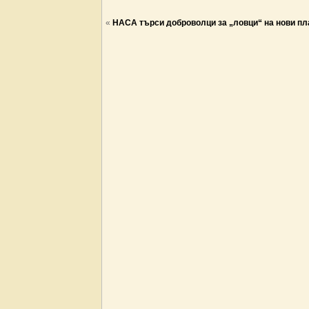
«
НАСА търси доброволци за „ловци“ на нови пл