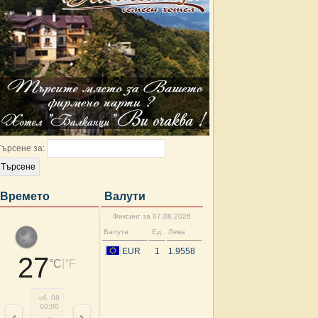
Търсене за:
Времето
Валути
Фиксинг за 07.08.2026
Валута
Ед.
Лева
EUR
1
1.9558
27
|
°C
°F
сб, 08
сб, 08
сб, 08
сб, 08
сб, 08
сб, 08
сб, 08
сб, 
00:00
03:00
06:00
09:00
12:00
15:00
18:00
21: