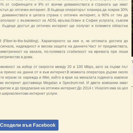
5% от софиянците и 9% от всички домакинствата в страната ще имат
остъп до оптичен интернет. В бъдеще операторът планира да покрие 30%
т домакинствата в цялата страна с оптичен интернет, а 90% от тях да
азполагат с възможност за ADSL-връзка.Освен в София услугата, съвсем
В бъдеще достъп до оптичен интернет ще получат и големите областни
Fiber-to-the-building). Характерното за нея е, че оптиката достига до
 сигнала, надеждност и висока защита на данните.Част от предимствата,
 симетричност на канала, по-голямата стабилност на мрежата при лоши
ектричество в дома.
можност за избор от скорости между 20 и 100 Mbps, като за първи път
за пренос на данни от и към интернет.В момента оператора държи около
е играчи се нарежда и Mtel, който в края на миналата годината навлезе
ки интернет доставчици Megalan и Spectrum.net. И двете компании имат
критие и до предлагане на оптичен интернет.До 2014 г. Vivacom има за цел
и широколентови интернет услуги.
Сподели във Facebook