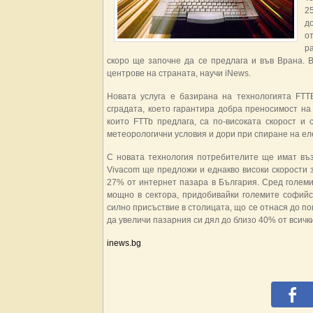
2
д
о
р
скоро ще започне да се предлага и във Врана. 
центрове на страната, научи iNews.
Новата услуга е базирана на технологията FTTB (
сградата, което гарантира добра преносимост на
които FTTb предлага, са по-високата скорост и
метеорологични условия и дори при спиране на ел
С новата технология потребителите ще имат въз
Vivacom ще предложи и еднакво високи скорости 
27% от интернет пазара в България. Сред големит
мощно в сектора, придобивайки големите софийс
силно присъствие в столицата, що се отнася до по
да увеличи пазарния си дял до близо 40% от всичк
inews.bg