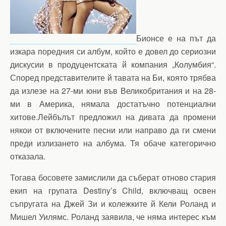
Бионсе е на път да
изкара поредния си албум, който е довел до сериозни
дискусии в продуцентската й компания „Колумбия“.
Според представителите й тавата на Би, която трябва
да излезе на 27-ми юни във Великобритания и на 28-
ми в Америка, нямала достатъчно потенциални
хитове.Лейбълът предложил на дивата да промени
някои от включените песни или направо да ги смени
преди излизането на албума. Тя обаче категорично
отказала.
Тогава босовете замислили да съберат отново стария
екип на групата Destiny’s Child, включващ освен
съпругата на Джей Зи и колежките й Кели Роланд и
Мишел Уилямс. Роланд заявилa, че няма интерес към