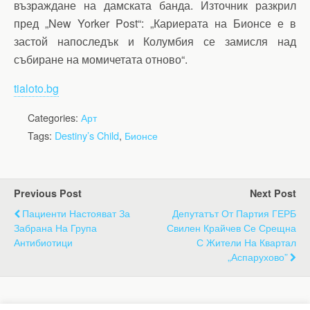
възраждане на дамската банда. Източник разкрил
пред „New Yorker Post“: „Кариерата на Бионсе е в
застой напоследък и Колумбия се замисля над
събиране на момичетата отново“.
tialoto.bg
Categories:
Арт
Tags:
Destiny’s Child
,
Бионсе
Previous Post
Next Post
Пациенти Настояват За
Депутатът От Партия ГЕРБ
Забрана На Група
Свилен Крайчев Се Срещна
Антибиотици
С Жители На Квартал
„Аспарухово”