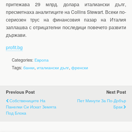
притежава 29 млрд. долара италиански дълг,
пресметнаха аналитиците на Collins Stewart. Всеки по-
сериозен трус на финансовия пазар на Италия
заплашва с отрицателни последици повечето развити
държави.
profit.bg
Categories:
Европа
Tags:
банки
,
италиански дълг
,
френски
Previous Post
Next Post
Собствениците На
Пет Минути За По-Добър
Панелки Си Искат Земята
Брак
Под Блока