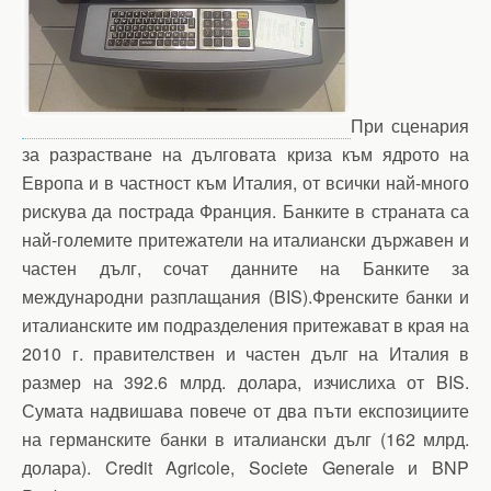
При сценария
за разрастване на дълговата криза към ядрото на
Европа и в частност към Италия, от всички най-много
рискува да пострада Франция. Банките в страната са
най-големите притежатели на италиански държавен и
частен дълг, сочат данните на Банките за
международни разплащания (BIS).Френските банки и
италианските им подразделения притежават в края на
2010 г. правителствен и частен дълг на Италия в
размер на 392.6 млрд. долара, изчислиха от BIS.
Сумата надвишава повече от два пъти експозициите
на германските банки в италиански дълг (162 млрд.
долара). Credit Agricole, Societe Generale и BNP