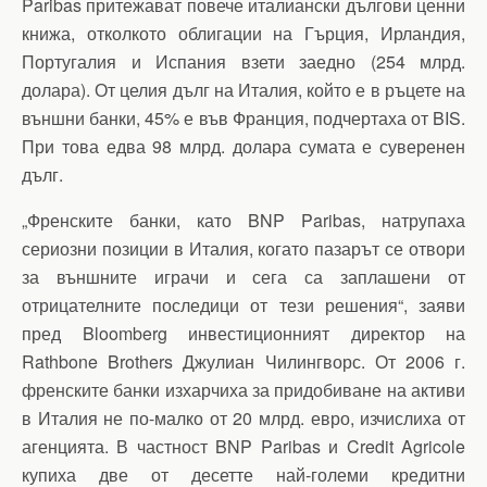
Paribas притежават повече италиански дългови ценни
книжа, отколкото облигации на Гърция, Ирландия,
Португалия и Испания взети заедно (254 млрд.
долара). От целия дълг на Италия, който е в ръцете на
външни банки, 45% е във Франция, подчертаха от BIS.
При това едва 98 млрд. долара сумата е суверенен
дълг.
„Френските банки, като BNP Paribas, натрупаха
сериозни позиции в Италия, когато пазарът се отвори
за външните играчи и сега са заплашени от
отрицателните последици от тези решения“, заяви
пред Bloomberg инвестиционният директор на
Rathbone Brothers Джулиан Чилингворс. От 2006 г.
френските банки изхарчиха за придобиване на активи
в Италия не по-малко от 20 млрд. евро, изчислиха от
агенцията. В частност BNP Paribas и Credit Agricole
купиха две от десетте най-големи кредитни