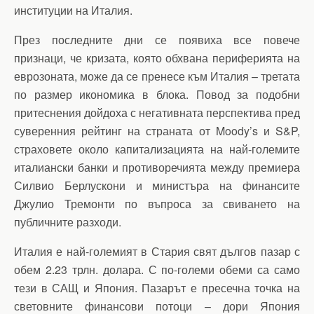
институции на Италия.
През последните дни се появиха все повече
признаци, че кризата, която обхвана периферията на
еврозоната, може да се пренесе към Италия – третата
по размер икономика в блока. Повод за подобни
притеснения дойдоха с негативната перспектива пред
суверенния рейтинг на страната от Moody’s и S&P,
страховете около капитализацията на най-големите
италиански банки и противоречията между премиера
Силвио Берлускони и министъра на финансите
Джулио Тремонти по въпроса за свиването на
публичните разходи.
Италия е най-големият в Стария свят дългов пазар с
обем 2.23 трлн. долара. С по-големи обеми са само
тези в САЩ и Япония. Пазарът е пресечна точка на
световните финансови потоци – дори Япония