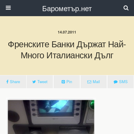
Барометър.нет
14.07.2011
Френските Банки Държат Най-
Много Италиански Дълг
Share
Tweet
Pin
Mail
SMS