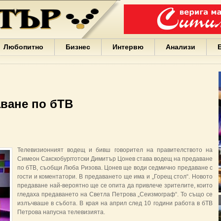
Варна
България
Иван
Портних
Facebook
ЕС
Любопитно
Бизнес
Интервю
Анализи
Борисов
Европа
САЩ
жени
Кирил
Йорданов
ване по бТВ
българи
вода
Български
София
Гърция
Телевизионният водещ и бивш говорител на правителството на
бизнес
Симеон Сакскобургготски Димитър Цонев става водещ на предаване
google
по бТВ, съобщи Люба Ризова. Цонев ще води седмично предаване с
деца
гости и коментатори. В предаването ще има и „Горещ стол“. Новото
Бербатов
предаване най-вероятно ще се опита да привлече зрителите, които
ГЕРБ
гледаха предаването на Светла Петрова „Сеизмограф“. То също се
излъчваше в събота. В края на април след 10 години работа в бТВ
Петрова напусна телевизията.