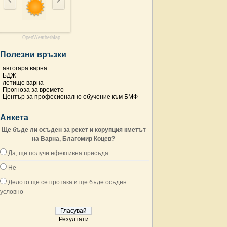
OpenWeatherMap
Полезни връзки
автогара варна
БДЖ
летище варна
Прогноза за времето
Център за професионално обучение към БМФ
Анкета
Ще бъде ли осъден за рекет и корупция кметът
на Варна, Благомир Коцев?
Да, ще получи ефективна присъда
Не
Делото ще се протака и ще бъде осъден
условно
Резултати