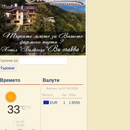
Търсене за:
Времето
Валути
Фиксинг за 07.08.2026
Валута
Ед.
Лева
EUR
1
1.9558
33
|
°C
°F
пт, 07
пт, 07
пт, 07
пт, 07
сб, 08
сб, 08
сб, 08
сб, 
12:00
15:00
18:00
21:00
00:00
03:00
06:00
09: