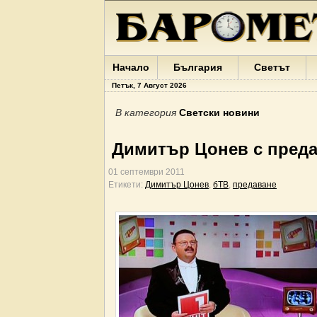
Начало
България
Светът
Петък, 7 Август 2026
В категория
Светски новини
Димитър Цонев с преда
01 септември 2011
Етикети:
Димитър Цонев
,
бТВ
,
предаване