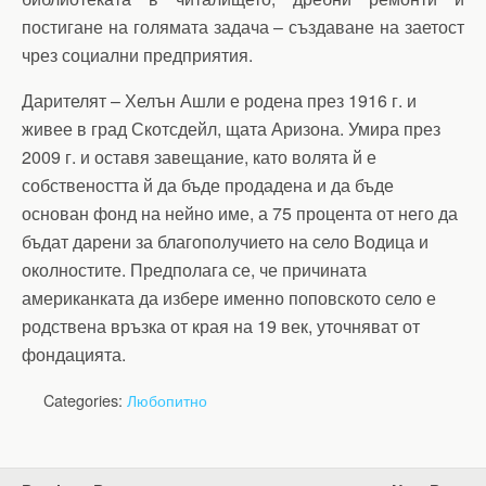
постигане на голямата задача – създаване на заетост
чрез социални предприятия.
Дарителят – Хелън Ашли е родена през 1916 г. и
живее в град Скотсдейл, щата Аризона. Умира през
2009 г. и оставя завещание, като волята й е
собствеността й да бъде продадена и да бъде
основан фонд на нейно име, а 75 процента от него да
бъдат дарени за благополучието на село Водица и
околностите. Предполага се, че причината
американката да избере именно поповското село е
родствена връзка от края на 19 век, уточняват от
фондацията.
Categories:
Любопитно