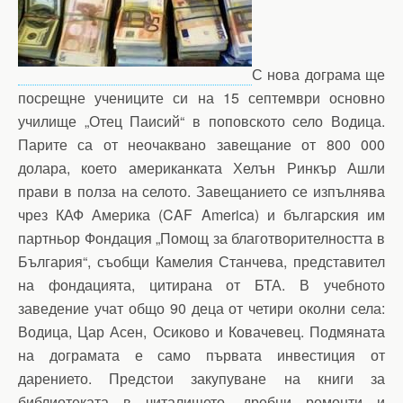
С нова дограма ще
посрещне учениците си на 15 септември основно
училище „Отец Паисий“ в поповското село Водица.
Парите са от неочаквано завещание от 800 000
долара, което американката Хелън Ринкър Ашли
прави в полза на селото. Завещанието се изпълнява
чрез КАФ Америка (CAF America) и българския им
партньор Фондация „Помощ за благотворителността в
България“, съобщи Камелия Станчева, представител
на фондацията, цитирана от БТА. В учебното
заведение учат общо 90 деца от четири околни села:
Водица, Цар Асен, Осиково и Ковачевец. Подмяната
на дограмата е само първата инвестиция от
дарението. Предстои закупуване на книги за
библиотеката в читалището, дребни ремонти и