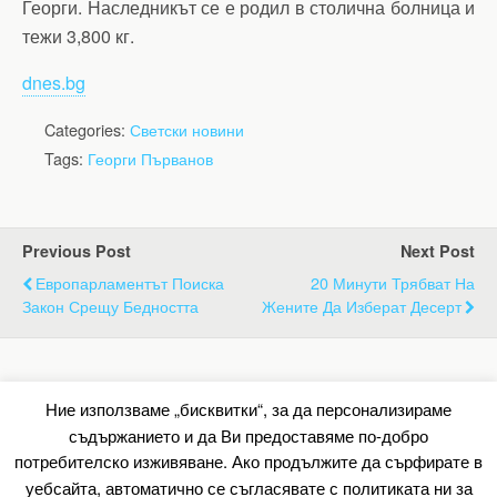
Георги. Наследникът се е родил в столична болница и
тежи 3,800 кг.
dnes.bg
Categories:
Светски новини
Tags:
Георги Първанов
Previous Post
Next Post
Европарламентът Поиска
20 Минути Трябват На
Закон Срещу Бедността
Жените Да Изберат Десерт
Back to top
Ние използваме „бисквитки“, за да персонализираме
съдържанието и да Ви предоставяме по-добро
Mobile
Desktop
потребителско изживяване. Ако продължите да сърфирате в
уебсайта, автоматично се съгласявате с политиката ни за