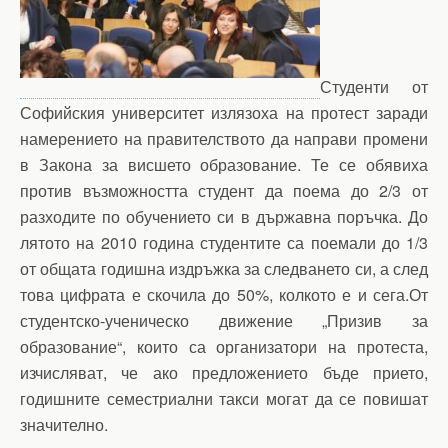
Студенти от
Софийския университет излязоха на протест заради
намерението на правителството да направи промени
в Закона за висшето образование. Те се обявиха
против възможността студент да поема до 2/3 от
разходите по обучението си в държавна поръчка. До
лятото на 2010 година студентите са поемали до 1/3
от общата годишна издръжка за следването си, а след
това цифрата е скочила до 50%, колкото е и сега.От
студентско-ученическо движение „Призив за
образование“, които са организатори на протеста,
изчисляват, че ако предложението бъде прието,
годишните семестриални такси могат да се повишат
значително.