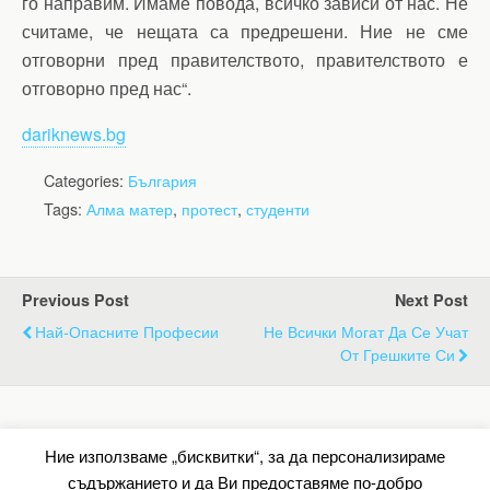
го направим. Имаме повода, всичко зависи от нас. Не
считаме, че нещата са предрешени. Ние не сме
отговорни пред правителството, правителството е
отговорно пред нас“.
dariknews.bg
Categories:
България
Tags:
Алма матер
,
протест
,
студенти
Previous Post
Next Post
Най-Опасните Професии
Не Всички Могат Да Се Учат
От Грешките Си
Back to top
Ние използваме „бисквитки“, за да персонализираме
съдържанието и да Ви предоставяме по-добро