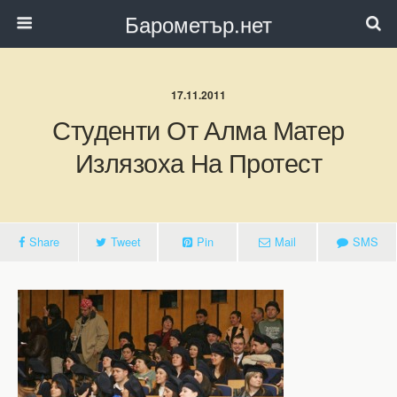
Барометър.нет
17.11.2011
Студенти От Алма Матер
Излязоха На Протест
Share
Tweet
Pin
Mail
SMS