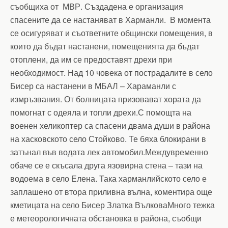
съобщиха от МВР. Създадена е организация
спасените да се настаняват в Харманли. В момента
се осигуряват и съответните общински помещения, в
които да бъдат настанени, помещенията да бъдат
отоплени, да им се предоставят дрехи при
необходимост. Над 10 човека от пострадалите в село
Бисер са настанени в МБАЛ – Хараманли с
измръзвания. От болницата призовават хората да
помогнат с одеяла и топли дрехи.С помощта на
военен хеликоптер са спасени двама души в района
на хасковското село Стойково. Те бяха блокирани в
затънал във водата лек автомобил.Междувременно
обаче се е скъсала друга язовирна стена – тази на
водоема в село Елена. Така харманлийското село е
заплашено от втора приливна вълна, коментира още
кметицата на село Бисер Златка ВълковаМного тежка
е метеорологичната обстановка в района, съобщи