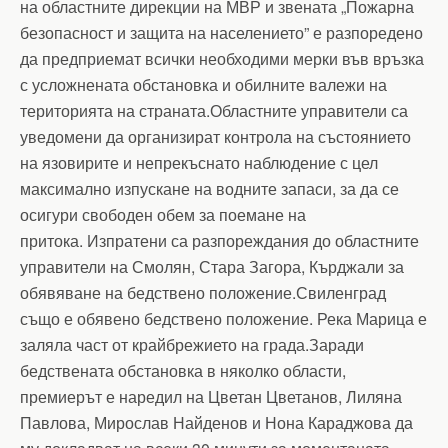
на областните дирекции на МВР и звената „Пожарна
безопасност и защита на населението” е разпоредено
да предприемат всички необходими мерки във връзка
с усложнената обстановка и обилните валежи на
територията на страната.Областните управители са
уведомени да организират контрола на състоянието
на язовирите и непрекъснато наблюдение с цел
максимално изпускане на водните запаси, за да се
осигури свободен обем за поемане на
притока. Изпратени са разпореждания до областните
управители на Смолян, Стара Загора, Кърджали за
обявяване на бедствено положение.Свиленград
също е обявено бедствено положение. Река Марица е
заляла част от крайбрежието на града.Заради
бедствената обстановка в няколко области,
премиерът е наредил на Цветан Цветанов, Лиляна
Павлова, Мирослав Найденов и Нона Караджова да