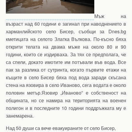
Мъж на
възраст над 60 години е загинал при наводнението в
харманлийското село Бисер, съобщи за Dnes.bg
кметицата на селото Златка Вълкова. По-късно бяха
открити телата на двама мъже на около 80 и 90
години, които се издирваха. За тях се предполага, че
са спели, докато имотите им потъвали във вода. Все
пак за разлика от сутринта, когато първите етажи на
къщите в село Бисер бяха под вода заради скъсана
стена на язовира в село Иваново, сега водата е около
половин метър.Язовир „Иваново” е собственост на
общината, но се намира на територията на военен
полигон и в последните 10 години поддръжката му е
занемарена.
Над 50 души са вече евакуираните от село Бисер,