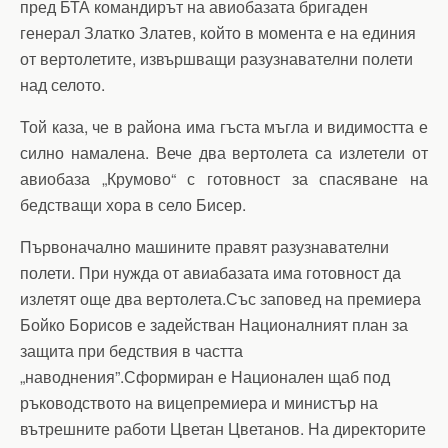
пред БТА командирът на авиобазата бригаден
генерал Златко Златев, който в момента е на единия
от вертолетите, извършващи разузнавателни полети
над селото.
Той каза, че в района има гъста мъгла и видимостта е
силно намалена. Вече два вертолета са излетели от
авиобаза „Крумово“ с готовност за спасяване на
бедстващи хора в село Бисер.
Първоначално машините правят разузнавателни
полети. При нужда от авиабазата има готовност да
излетят още два вертолета.Със заповед на премиера
Бойко Борисов е задействан Националният план за
защита при бедствия в частта
„наводнения”.Сформиран е Национален щаб под
ръководството на вицепремиера и министър на
вътрешните работи Цветан Цветанов. На директорите