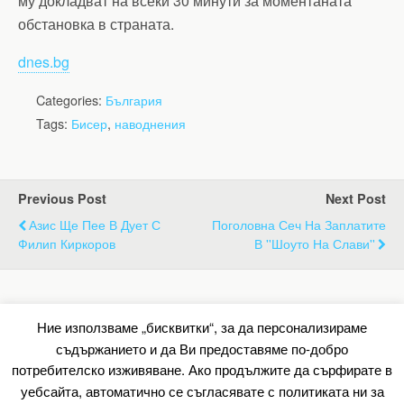
му докладват на всеки 30 минути за моментаната
обстановка в страната.
dnes.bg
Categories:
България
Tags:
Бисер
,
наводнения
Previous Post
Next Post
Азис Ще Пее В Дует С
Поголовна Сеч На Заплатите
Филип Киркоров
В ''Шоуто На Слави''
Back to top
Ние използваме „бисквитки“, за да персонализираме
съдържанието и да Ви предоставяме по-добро
Mobile
Desktop
потребителско изживяване. Ако продължите да сърфирате в
уебсайта, автоматично се съгласявате с политиката ни за