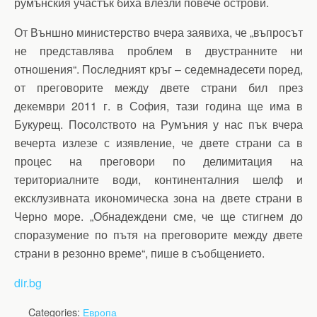
румънския участък биха влезли повече острови.
От Външно министерство вчера заявиха, че „въпросът
не представлява проблем в двустранните ни
отношения“. Последният кръг – седемнадесети поред,
от преговорите между двете страни бил през
декември 2011 г. в София, тази година ще има в
Букурещ. Посолството на Румъния у нас пък вчера
вечерта излезе с изявление, че двете страни са в
процес на преговори по делимитация на
териториалните води, континенталния шелф и
ексклузивната икономическа зона на двете страни в
Черно море. „Обнадеждени сме, че ще стигнем до
споразумение по пътя на преговорите между двете
страни в резонно време“, пише в съобщението.
dir.bg
Categories:
Европа