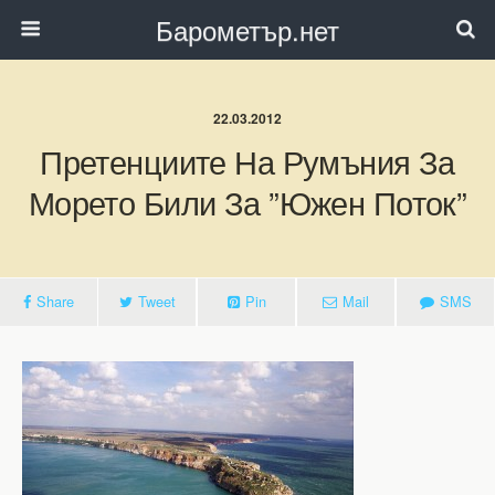
Барометър.нет
22.03.2012
Претенциите На Румъния За
Морето Били За ”Южен Поток”
Share
Tweet
Pin
Mail
SMS