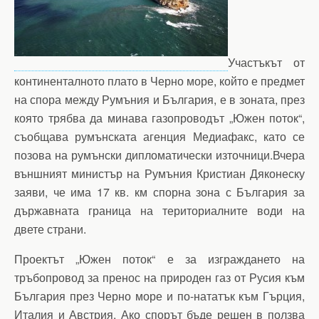
Участъкът от
континенталното плато в Черно море, който е предмет
на спора между Румъния и България, е в зоната, през
която трябва да минава газопроводът „Южен поток“,
съобщава румънската агенция Медиафакс, като се
позова на румънски дипломатически източници.Вчера
външният министър на Румъния Кристиан Дяконеску
заяви, че има 17 кв. км спорна зона с България за
държавната граница на териториалните води на
двете страни.
Проектът „Южен поток“ е за изграждането на
тръбопровод за пренос на природен газ от Русия към
България през Черно море и по-нататък към Гърция,
Италия и Австрия. Ако спорът бъде решен в ползва