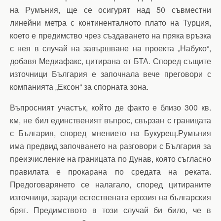
на Румъния, ще се осигурят над 50 съвместни
линейни метра с континенталното плато на Турция,
което е предимство чрез създаването на пряка връзка
с нея в случай на завършване на проекта „Набуко“,
добавя Медиафакс, цитирана от БТА. Според същите
източници България е започнала вече преговори с
компанията „Ексон“ за спорната зона.
Въпросният участък, който де факто е близо 300 кв.
км, не бил единственият въпрос, свързан с границата
с България, според мнението на Букурещ.Румъния
има предвид започването на разговори с България за
преизчисление на границата по Дунав, която съгласно
правилата е прокарана по средата на реката.
Предоговарянето се налагало, според цитираните
източници, заради естествената ерозия на българския
бряг. Предимството в този случай би било, че в