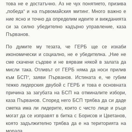
това не е достатъчно. Аз не чух понятието, призива
„победа” и на първомайския митинг. Много важно е
ние ясно и точно да определим идеите и вижданията
си за силно убедително кадърно управление, каза
Първанов.
По думите му тезата, че ГЕРБ ще се изхаби
икономически и социално, не е убедителна. „Ние не
сме скачени съдове и не вярвам някой в залата да
мисли така. Отливът от ГЕРБ няма да носи прилив
към БСП”, заяви Първанов. Истината е, че губим
тежко лидерския двубой с ГЕРБ и това е основната
причина за загубата на БСП на отминалите избори,
каза Първанов. Според него БСП трябва да си даде
сметка има ли лидерите, които с чисто лице и ръце
могат да се изправят в битка с Борисов и Цветанов,
която задължително трябва да е на територията на
морала.