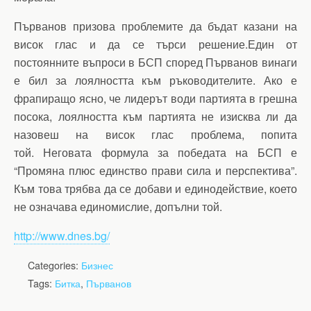
Първанов призова проблемите да бъдат казани на
висок глас и да се търси решение.Един от
постоянните въпроси в БСП според Първанов винаги
е бил за лоялността към ръководителите. Ако е
фрапиращо ясно, че лидерът води партията в грешна
посока, лоялността към партията не изисква ли да
назовеш на висок глас проблема, попита
той. Неговата формула за победата на БСП е
“Промяна плюс единство прави сила и перспектива”.
Към това трябва да се добави и единодействие, което
не означава единомислие, допълни той.
http://www.dnes.bg/
Categories:
Бизнес
Tags:
Битка
,
Първанов