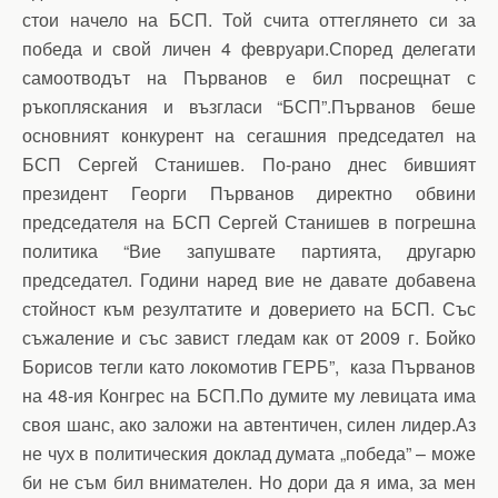
стои начело на БСП. Той счита оттеглянето си за
победа и свой личен 4 февруари.Според делегати
самоотводът на Първанов е бил посрещнат с
ръкопляскания и възгласи “БСП”.Първанов беше
основният конкурент на сегашния председател на
БСП Сергей Станишев. По-рано днес бившият
президент Георги Първанов директно обвини
председателя на БСП Сергей Станишев в погрешна
политика “Вие запушвате партията, другарю
председател. Години наред вие не давате добавена
стойност към резултатите и доверието на БСП. Със
съжаление и със завист гледам как от 2009 г. Бойко
Борисов тегли като локомотив ГЕРБ”, каза Първанов
на 48-ия Конгрес на БСП.По думите му левицата има
своя шанс, ако заложи на автентичен, силен лидер.Аз
не чух в политическия доклад думата „победа” – може
би не съм бил внимателен. Но дори да я има, за мен