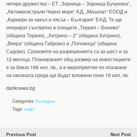
четири дружества – ЕТ „Зорница – Зорница Бучукова“,
„Автомагистрали Черно море“ АД, „Мазалат“ ЕООД и
„Кариери за чакъл и пясък – България“ ЕАД. Те ще
оперират съответно в площите „Тервел – Бонево“
(община Тервел), „Хитрино – 2″ (община Хитрино),
„Векра“ (община Габрово) и „Поповица“ (община
Садово). Сроковете на разрешенията са за шест и за
12 месеца. Планираният общ размер на инвестициите
е за близо 168 хил. лв., а в мероприятия по опазване
на околната среда ще бъдат вложени поне 19 хил. лв.
dariknews.bg
Categories:
България
Tags:
нефт
Previous Post
Next Post