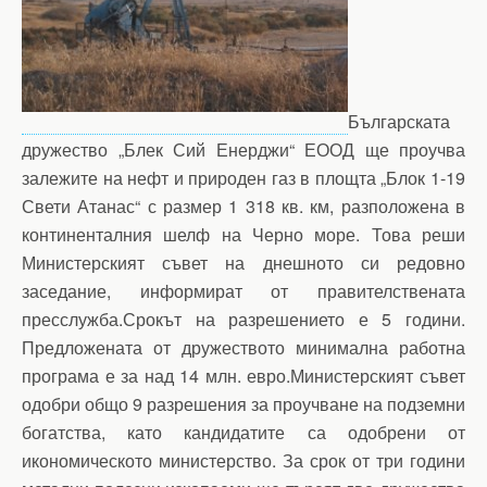
Българската
дружество „Блек Сий Енерджи“ ЕООД ще проучва
залежите на нефт и природен газ в площта „Блок 1-19
Свети Атанас“ с размер 1 318 кв. км, разположена в
континенталния шелф на Черно море. Това реши
Министерският съвет на днешното си редовно
заседание, информират от правителствената
пресслужба.Срокът на разрешението е 5 години.
Предложената от дружеството минимална работна
програма е за над 14 млн. евро.Министерският съвет
одобри общо 9 разрешения за проучване на подземни
богатства, като кандидатите са одобрени от
икономическото министерство. За срок от три години