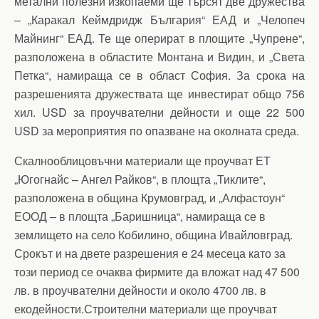
метални полезни изкопаеми ще търсят две дружества
– „Каракал Кеймдридж България“ ЕАД и „Челопеч
Майнинг“ ЕАД. Те ще оперират в площите „Чупрене“,
разположена в областите Монтана и Видин, и „Света
Петка“, намираща се в област София. За срока на
разрешенията дружествата ще инвестират общо 756
хил. USD за проучвателни дейности и още 22 500
USD за мероприятия по опазване на околната среда.
Скалнооблицовъчни материали ще проучват ЕТ
„Югогнайс – Ангел Райков“, в площта „Тиклите“,
разположена в община Крумовград, и „Алфастоун“
ЕООД – в площта „Баришница“, намираща се в
землището на село Кобилино, община Ивайловград.
Срокът и на двете разрешения е 24 месеца като за
този период се очаква фирмите да вложат над 47 500
лв. в проучвателни дейности и около 4700 лв. в
екодейности.Строителни материали ще проучват