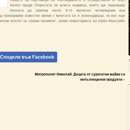
същото за партньора си. Изследването е осъществено от клуб
Кенел преди Откритата за кучета седмица, която ще окуражава
бизнеса да приема около 8-те милиона четирикраки във
а прекарваме известно време с кучетата си, е изненадващо, че все още
тински апетит за такава промяна“, заяви секретарката на клуба Керълайн
Сподели във Facebook
Митрополит Николай: Децата от сурогатни майки са
непълноценни продукти
»