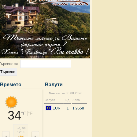
Търсене за:
Времето
Валути
Фиксинг за 08.08.2026
Валута
Ед.
Лева
EUR
1
1.9558
34
|
°C
°F
сб, 08
сб, 08
сб, 08
сб, 08
нд, 09
нд, 09
нд, 09
нд, 
12:00
15:00
18:00
21:00
00:00
03:00
06:00
09: