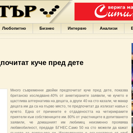
Варна
България
Иван
Портних
Facebook
ЕС
Любопитно
Бизнес
Интервю
Анализи
Борисов
Европа
САЩ
жени
Кирил
Йорданов
почитат куче пред дете
българи
вода
Български
София
Гърция
Много съвременни двойки предпочитат куче пред дете, показва
бизнес
британско изследване.40% от анкетираните заявили, че кучето е
google
щастлива алтернатива на децата, а други 40 на сто казали, че макар
деца
децата им да са на първо място, те предпочитат да излизат навън с
Бербатов
кучето. Една от причините е отдадеността на четирикраките
ГЕРБ
приятели към собствениците им. 80% от участниците в допитването
заявили, че домашният им любимец неизменно проявява
любвеобилност, предаде БГНЕС.Само 50 на сто можели да кажат