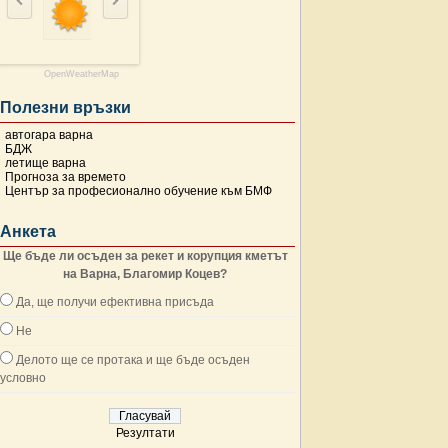
OpenWeatherMap
Полезни връзки
автогара варна
БДЖ
летище варна
Прогноза за времето
Център за професионално обучение към БМФ
Анкета
Ще бъде ли осъден за рекет и корупция кметът
на Варна, Благомир Коцев?
Да, ще получи ефективна присъда
Не
Делото ще се протака и ще бъде осъден
условно
Резултати