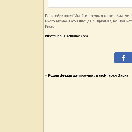
Великобритания“Имайки предвид колко обичаме д
много бизнеси отказват да ги приемат, но има ис
Киско.
http://curious.actualno.com
«
Родна фирма ще проучва за нефт край Варна