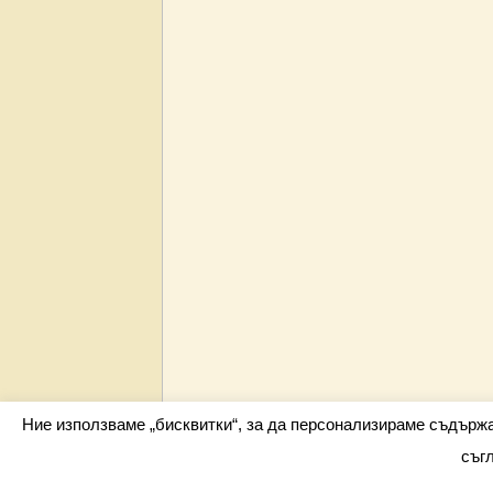
Ние използваме „бисквитки“, за да персонализираме съдърж
съг
Всички права запазени barometar.net © 2026 i