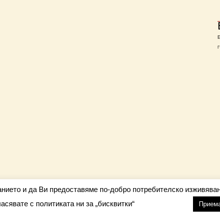
Г
анието и да Ви предоставяме по-добро потребителско изживяван
ласявате с политиката ни за „бисквитки“
настройки
nfo@barometar.net
Прием
За нас
| Приятели: