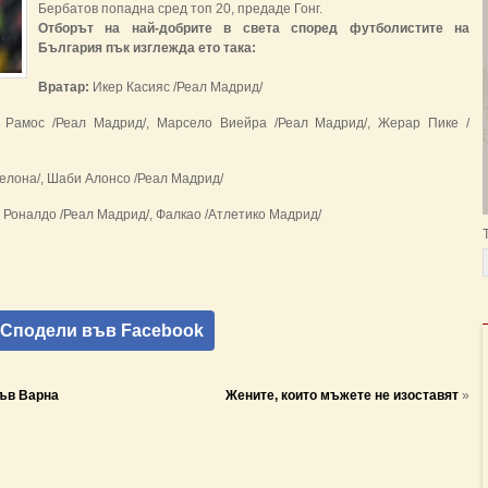
Бербатов попадна сред топ 20, предаде Гонг.
Отборът на най-добрите в света според футболистите на
България пък изглежда ето така:
Вратар:
Икер Касияс /Реал Мадрид/
 Рамос /Реал Мадрид/, Марсело Виейра /Реал Мадрид/, Жерар Пике /
елона/, Шаби Алонсо /Реал Мадрид/
 Роналдо /Реал Мадрид/, Фалкао /Атлетико Мадрид/
Сподели във Facebook
във Варна
Жените, които мъжете не изоставят
»