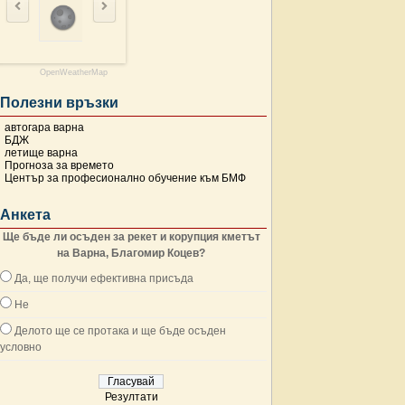
OpenWeatherMap
Полезни връзки
автогара варна
БДЖ
летище варна
Прогноза за времето
Център за професионално обучение към БМФ
Анкета
Ще бъде ли осъден за рекет и корупция кметът
на Варна, Благомир Коцев?
Да, ще получи ефективна присъда
Не
Делото ще се протака и ще бъде осъден
условно
Резултати