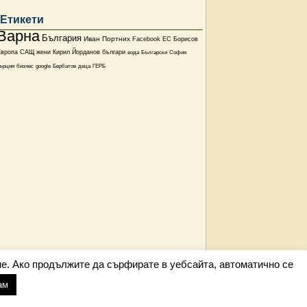
Етикети
Варна
България
Иван Портних
Facebook
ЕС
Борисов
Европа
САЩ
жени
Кирил Йорданов
българи
вода
Български
София
ърция
бизнес
google
Бербатов
деца
ГЕРБ
е. Ако продължите да сърфирате в уебсайта, автоматично се
ам