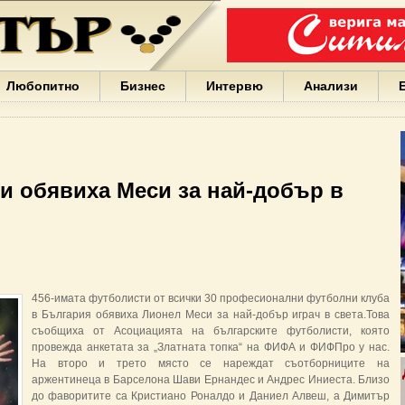
Варна
България
Иван
Портних
Facebook
ЕС
Любопитно
Бизнес
Интервю
Анализи
Борисов
Европа
САЩ
жени
Кирил
Йорданов
и обявиха Меси за най-добър в
българи
вода
Български
София
Гърция
бизнес
google
456-имата футболисти от всички 30 професионални футболни клуба
деца
в България обявиха Лионел Меси за най-добър играч в света.Това
Бербатов
съобщиха от Асоциацията на българските футболисти, която
ГЕРБ
провежда анкетата за „Златната топка“ на ФИФА и ФИФПро у нас.
На второ и трето място се нареждат съотборниците на
аржентинеца в Барселона Шави Ернандес и Андрес Иниеста. Близо
до фаворитите са Кристиано Роналдо и Даниел Алвеш, а Димитър