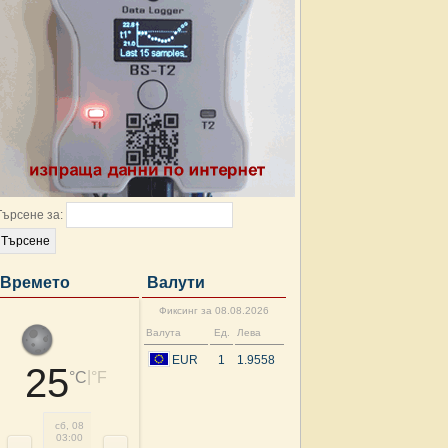
Търсене за:
Времето
Валути
Фиксинг за 08.08.2026
Валута
Ед.
Лева
EUR
1
1.9558
25
|
°C
°F
сб, 08
сб, 08
сб, 08
сб, 08
сб, 08
сб, 08
сб, 08
нд, 
03:00
06:00
09:00
12:00
15:00
18:00
21:00
00: