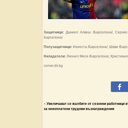
Защитници:
Даниел Алвеш /Барселона/, Серхио
Барселона/
Полузащитници:
Иниеста /Барселона/, Шави /Барс
Нападатели:
Лионел Меси /Барселона/, Кристиано
corner.dir.bg
«
Увеличават се жалбите от сезонни работници 
за неизплатени трудови възнаграждения