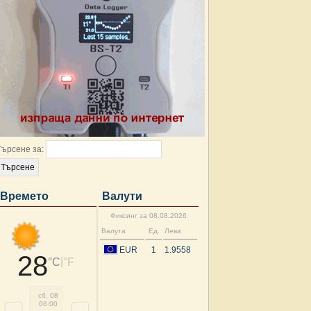
Търсене за:
Времето
Валути
Фиксинг за 08.08.2026
Валута
Ед.
Лева
EUR
1
1.9558
28
|
°C
°F
сб, 08
сб, 08
сб, 08
сб, 08
сб, 08
сб, 08
нд, 09
нд, 
06:00
09:00
12:00
15:00
18:00
21:00
00:00
03: