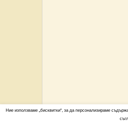
Ние използваме „бисквитки“, за да персонализираме съдърж
съг
Всички права запазени barometar.net © 2026 i