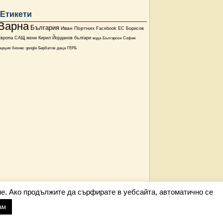
Етикети
Варна
България
Иван Портних
Facebook
ЕС
Борисов
Европа
САЩ
жени
Кирил Йорданов
българи
вода
Български
София
ърция
бизнес
google
Бербатов
деца
ГЕРБ
е. Ако продължите да сърфирате в уебсайта, автоматично се
ам