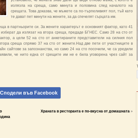
установило, че жената знае дали ще види отново мъжа, с когото е
излязла на среща, само минута и половина след началото на
срещата. Това доказва, че мъжете са по-търпеливият пол, тъй като
те дават пет минути на жените, за да спечелят сърцата им.
ща в партньорите си. За жените характерът е основният фактор, като 41
 изберат да излязат на втора среща, предаде БГНЕС. Само 28 на сто от
ктор, а цели 52 на сто от анкетираните представители на силния пол
втора среща спрямо 37 на сто от жените.Над две пети от участниците в
йн сайтове за запознанства, но само 24 на сто посочили, че са уредили
аявили, че нито една от срещите им не е била уговорена чрез сайт за
Сподели във Facebook
о
Храната в ресторанта е по-вкусна от домашната
»
година