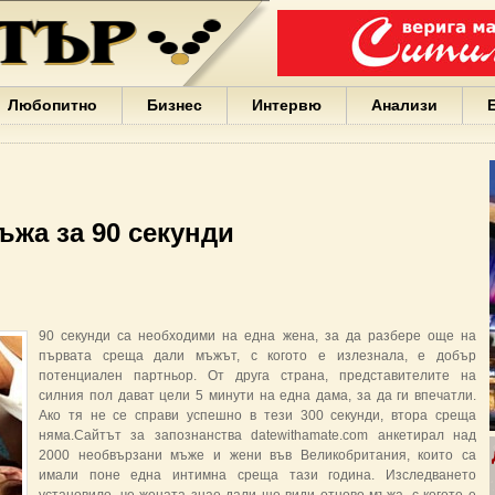
Варна
България
Иван
Портних
Facebook
ЕС
Любопитно
Бизнес
Интервю
Анализи
Борисов
Европа
САЩ
жени
Кирил
Йорданов
ъжа за 90 секунди
българи
вода
Български
София
Гърция
90 секунди са необходими на една жена, за да разбере още на
бизнес
първата среща дали мъжът, с когото е излезнала, е добър
google
потенциален партньор. От друга страна, представителите на
деца
силния пол дават цели 5 минути на една дама, за да ги впечатли.
Бербатов
Ако тя не се справи успешно в тези 300 секунди, втора среща
ГЕРБ
няма.Сайтът за запознанства datewithamate.com анкетирал над
2000 необвързани мъже и жени във Великобритания, които са
имали поне една интимна среща тази година. Изследването