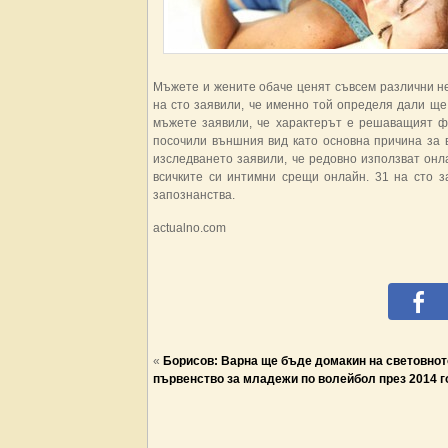
Мъжете и жените обаче ценят съвсем различни не
на сто заявили, че именно той определя дали ще
мъжете заявили, че характерът е решаващият фа
посочили външния вид като основна причина за 
изследването заявили, че редовно използват онла
всичките си интимни срещи онлайн. 31 на сто з
запознанства.
actualno.com
«
Борисов: Варна ще бъде домакин на световнот
първенство за младежи по волейбол през 2014 