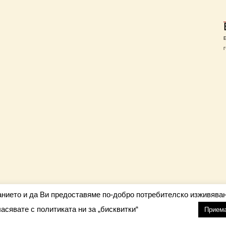
Г
анието и да Ви предоставяме по-добро потребителско изживяван
ласявате с политиката ни за „бисквитки“
настройки
nfo@barometar.net
Прием
За нас
| Приятели: