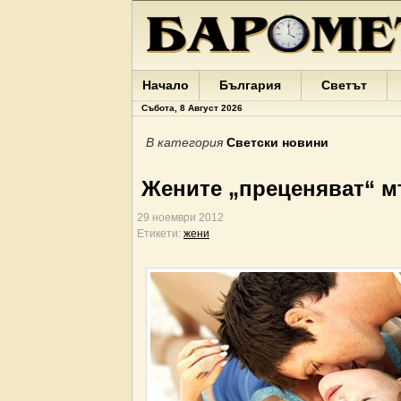
Начало
България
Светът
Събота, 8 Август 2026
В категория
Светски новини
Жените „преценяват“ м
29 ноември 2012
Етикети:
жени