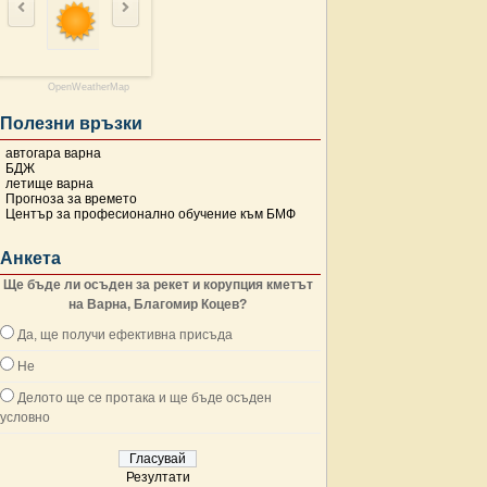
OpenWeatherMap
Полезни връзки
автогара варна
БДЖ
летище варна
Прогноза за времето
Център за професионално обучение към БМФ
Анкета
Ще бъде ли осъден за рекет и корупция кметът
на Варна, Благомир Коцев?
Да, ще получи ефективна присъда
Не
Делото ще се протака и ще бъде осъден
условно
Резултати