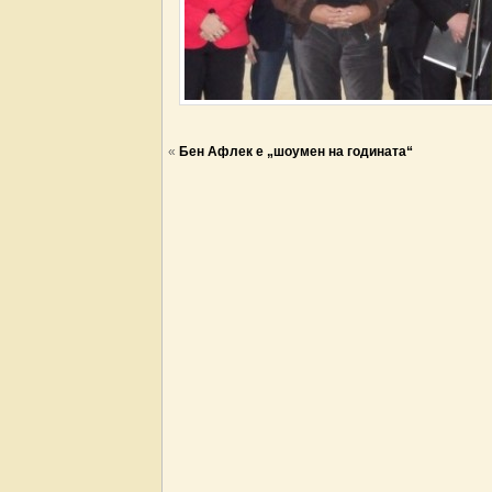
«
Бен Афлек е „шоумен на годината“