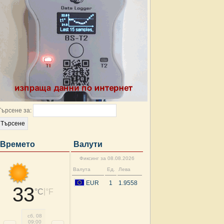
Търсене за:
Времето
Валути
Фиксинг за 08.08.2026
Валута
Ед.
Лева
EUR
1
1.9558
33
|
°C
°F
сб, 08
сб, 08
сб, 08
сб, 08
сб, 08
нд, 09
нд, 09
нд, 
09:00
12:00
15:00
18:00
21:00
00:00
03:00
06: