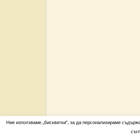
Ние използваме „бисквитки“, за да персонализираме съдърж
съг
Всички права запазени barometar.net © 2026 i