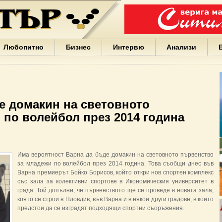
Варна
България
Иван
Портних
Facebook
ЕС
Любопитно
Бизнес
Интервю
Анализи
Борисов
Европа
САЩ
жени
Кирил
Йорданов
е домакин на световното
българи
 по волейбол през 2014 година
вода
Български
София
Гърция
бизнес
Има вероятност Варна да бъде домакин на световното първенство
google
за младежи по волейбол през 2014 година. Това съобщи днес във
деца
Варна премиерът Бойко Борисов, който откри нов спортен комплекс
Бербатов
със зала за колективни спортове в Икономическия университет в
ГЕРБ
града. Той допълни, че първенството ще се проведе в новата зала,
която се строи в Пловдив, във Варна и в някои други градове, в които
предстои да се изградят подходящи спортни съоръжения.