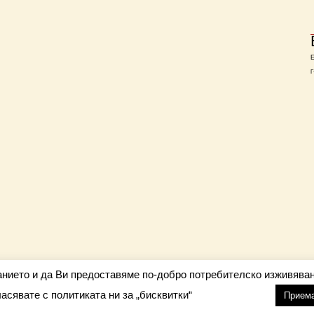
Г
анието и да Ви предоставяме по-добро потребителско изживяван
ласявате с политиката ни за „бисквитки“
настройки
nfo@barometar.net
Прием
За нас
| Приятели: