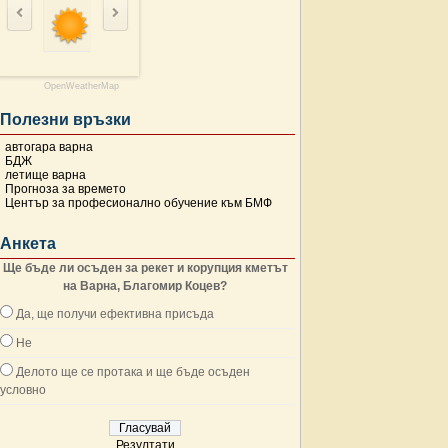
OpenWeatherMap
Полезни връзки
автогара варна
БДЖ
летище варна
Прогноза за времето
Център за професионално обучение към БМФ
Анкета
Ще бъде ли осъден за рекет и корупция кметът
на Варна, Благомир Коцев?
Да, ще получи ефективна присъда
Не
Делото ще се протака и ще бъде осъден
условно
Резултати