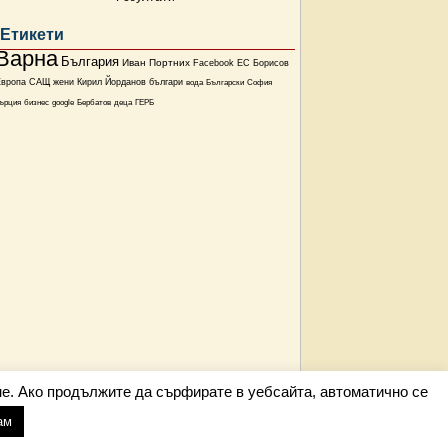
Етикети
Варна
България
Иван Портних
Facebook
ЕС
Борисов
Европа
САЩ
жени
Кирил Йорданов
българи
вода
Български
София
ърция
бизнес
google
Бербатов
деца
ГЕРБ
е. Ако продължите да сърфирате в уебсайта, автоматично се
ам