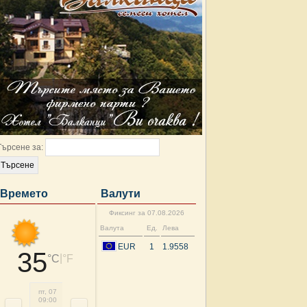
Търсене за:
Времето
Валути
Фиксинг за 07.08.2026
Валута
Ед.
Лева
EUR
1
1.9558
35
|
°C
°F
пт, 07
пт, 07
пт, 07
пт, 07
пт, 07
сб, 08
сб, 08
сб, 
09:00
12:00
15:00
18:00
21:00
00:00
03:00
06: