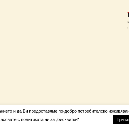
Г
анието и да Ви предоставяме по-добро потребителско изживяван
ласявате с политиката ни за „бисквитки“
настройки
nfo@barometar.net
Прием
За нас
| Приятели: