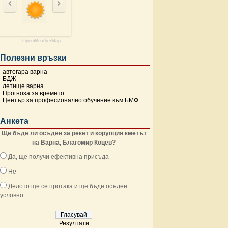
OpenWeatherMap
Полезни връзки
автогара варна
БДЖ
летище варна
Прогноза за времето
Център за професионално обучение към БМФ
Анкета
Ще бъде ли осъден за рекет и корупция кметът
на Варна, Благомир Коцев?
Да, ще получи ефективна присъда
Не
Делото ще се протака и ще бъде осъден
условно
Резултати