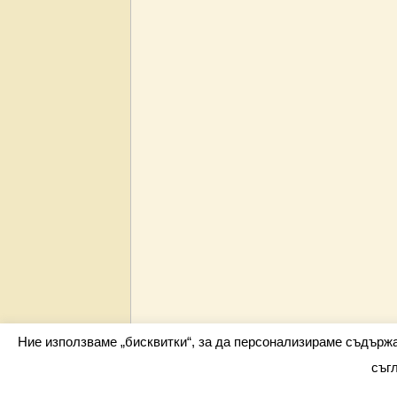
Ние използваме „бисквитки“, за да персонализираме съдърж
съг
Всички права запазени barometar.net © 2026 i