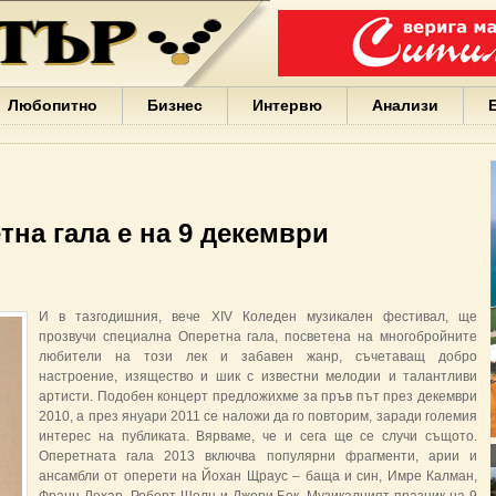
Варна
България
Иван
Портних
Facebook
ЕС
Любопитно
Бизнес
Интервю
Анализи
Борисов
Европа
САЩ
жени
Кирил
Йорданов
на гала е на 9 декември
българи
вода
Български
София
И в тазгодишния, вече XIV Коледен музикален фестивал, ще
Гърция
прозвучи специална Оперетна гала, посветена на многобройните
бизнес
любители на този лек и забавен жанр, съчетаващ добро
google
настроение, изящество и шик с известни мелодии и талантливи
деца
артисти. Подобен концерт предложихме за пръв път през декември
Бербатов
2010, а през януари 2011 се наложи да го повторим, заради големия
ГЕРБ
интерес на публиката. Вярваме, че и сега ще се случи същото.
Оперетната гала 2013 включва популярни фрагменти, арии и
ансамбли от оперети на Йохан Щраус – баща и син, Имре Калман,