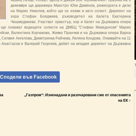
Франц Лехар, Роберт Щолц и Джери Бок. Музикалният празник на 9
декември ще дирижира Маестро Юли Дамянов, режисурата е дело
на Марио Николов, който ще се изяви и като солист. Диригент на
хора Стефан Бояджиев, ръководител на балета Екатерина
Чешмеджиева. Участват оркестър, хор и балет на Държавна опера
о ще покажат водещите солисти на ДМБЦ ”Стефан Македонски” Марио
ийски, Валентина Корчакова, Живко Пранчев и на Държавна опера Варна
 Силвия Ангелова, Димитринка Райчева, Лиляна Кондова. Очаквайте на 11
в Анастасов и Валерий Георгиев, дебют на младия диригент на Държавна
Сподели във Facebook
за
„Газпром“: Изненадани и разочаровани сме от опасенията
на ЕК
»