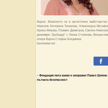
Варна. Вокалното си и артистично майсторств
Николов, Катерина Тупарова, Александър Мутафч
Ирина Жекова, Пламен Димитров, Свилен Николов,
декември „Трубадур” с Линка Стоянова, Венцесла
опера Варна Стефан Бояджиев.
barometar.net
«
Фондация пита какво е направил Павел Шопов 
пътната безопасност