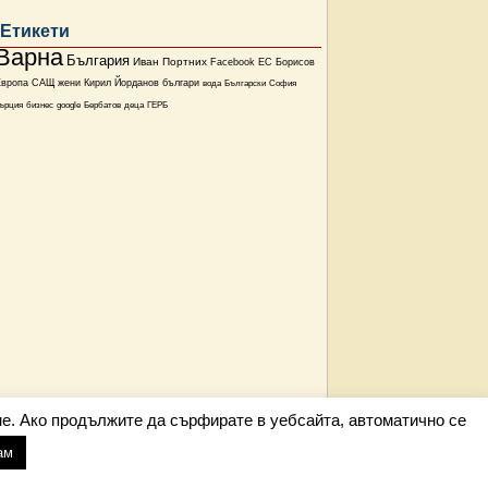
Етикети
Варна
България
Иван Портних
Facebook
ЕС
Борисов
Европа
САЩ
жени
Кирил Йорданов
българи
вода
Български
София
ърция
бизнес
google
Бербатов
деца
ГЕРБ
е. Ако продължите да сърфирате в уебсайта, автоматично се
ам