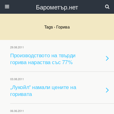
Барометър.нет
Tags › Горива
29.08.2011
Производството на твърди
горива нараства със 77%
03.08.2011
„Лукойл“ намали цените на
горивата
06.06.2011