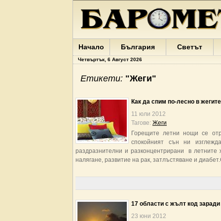
Начало
България
Светът
Четвъртък, 6 Август 2026
Етикети:
"Жеги"
Как да спим по-лесно в жегите
11 юли 2012
Тагове:
Жеги
Горещите летни нощи се отр
спокойният сън ни изглежд
раздразнителни и разконцентрирани в летните ж
налягане, развитие на рак, затлъстяване и диабе
17 области с жълт код заради
23 юни 2012