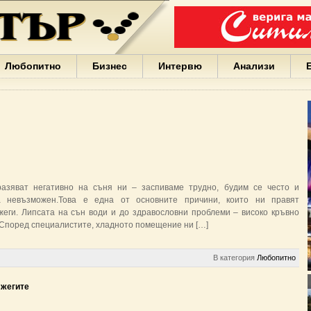
Варна
България
Иван
Портних
Facebook
ЕС
Любопитно
Бизнес
Интервю
Анализи
Борисов
Европа
САЩ
жени
Кирил
Йорданов
българи
вода
Български
азяват негативно на съня ни – заспиваме трудно, будим се често и
София
а невъзможен.Това е една от основните причини, които ни правят
Гърция
еги. Липсата на сън води и до здравословни проблеми – високо кръвно
бизнес
т.Според специалистите, хладното помещение ни […]
google
деца
Бербатов
В категория
Любопитно
ГЕРБ
 жегите