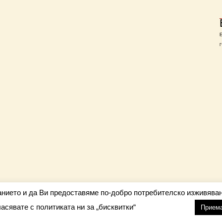
Г
анието и да Ви предоставяме по-добро потребителско изживяван
ласявате с политиката ни за „бисквитки“
настройки
nfo@barometar.net
Прием
За нас
| Приятели: