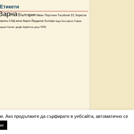
Етикети
Варна
България
Иван Портних
Facebook
ЕС
Борисов
Европа
САЩ
жени
Кирил Йорданов
българи
вода
Български
София
ърция
бизнес
google
Бербатов
деца
ГЕРБ
е. Ако продължите да сърфирате в уебсайта, автоматично се
ам