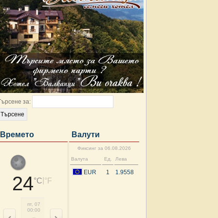
Търсене за:
Времето
Валути
Фиксинг за 06.08.2026
Валута
Ед.
Лева
EUR
1
1.9558
24
|
°C
°F
пт, 07
пт, 07
пт, 07
пт, 07
пт, 07
пт, 07
пт, 07
пт, 
00:00
03:00
06:00
09:00
12:00
15:00
18:00
21: