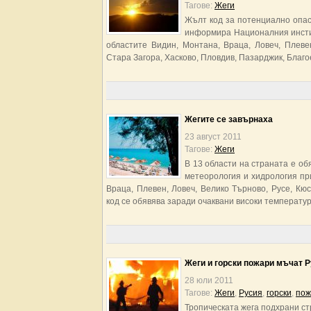
Тагове:
Жеги
Жълт код за потенциално опас
информира Националния инстит
областите Видин, Монтана, Враца, Ловеч, Плеве
Стара Загора, Хасково, Пловдив, Пазарджик, Благо
Жегите се завърнаха
23 август 2011
Тагове:
Жеги
В 13 области на страната е о
метеорология и хидрология при
Враца, Плевен, Ловеч, Велико Търново, Русе, Кю
код се обявява заради очаквани високи температур
Жеги и горски пожари мъчат 
28 юли 2011
Тагове:
Жеги
,
Русия
,
горски
,
пож
Тропическата жега подхрани с