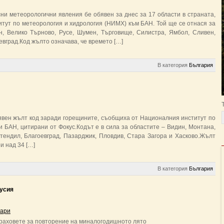
ни метеорологични явления бе обявен за днес за 17 области в страната,
ут по метеорология и хидрология (НИМХ) към БАН. Той ще се отнася за
н, Велико Търново, Русе, Шумен, Търговище, Силистра, Ямбол, Сливен,
евград.Код жълто означава, че времето […]
В категория
България
бявен жълт код заради горещините, съобщиха от Националния институт по
 БАН, цитирани от Фокус.Кодът е в сила за областите – Видин, Монтана,
стендил, Благоевград, Пазарджик, Пловдив, Стара Загора и Хасково.Жълт
и над 34 […]
В категория
България
Русия
ари
траховете за повторение на миналогодишното лято