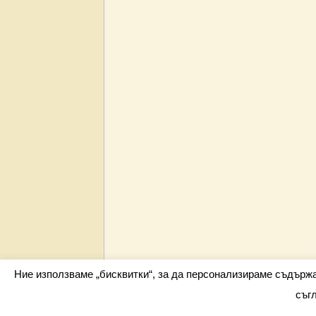
Ние използваме „бисквитки“, за да персонализираме съдърж
съг
Всички права запазени barometar.net © 2026 i