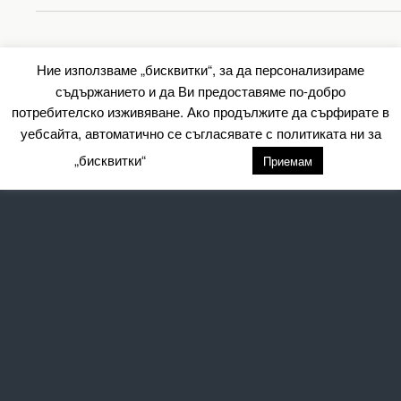
Back to top
Ние използваме „бисквитки“, за да персонализираме
съдържанието и да Ви предоставяме по-добро
Mobile
Desktop
потребителско изживяване. Ако продължите да сърфирате в
уебсайта, автоматично се съгласявате с политиката ни за
All content Copyright Барометър.нет
„бисквитки“
настройки
Приемам