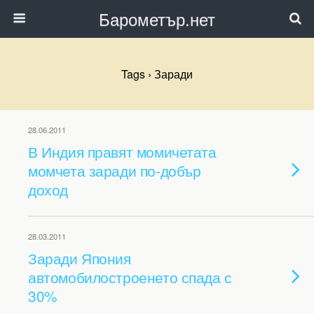
Барометър.нет
Tags › Заради
28.06.2011
В Индия правят момичетата
момчета заради по-добър
доход
28.03.2011
Заради Япония
автомобилостроенето спада с
30%