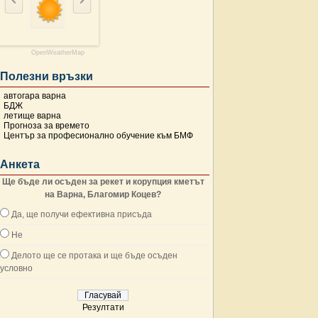
OpenWeatherMap
Полезни връзки
автогара варна
БДЖ
летище варна
Прогноза за времето
Център за професионално обучение към БМФ
Анкета
Ще бъде ли осъден за рекет и корупция кметът
на Варна, Благомир Коцев?
Да, ще получи ефективна присъда
Не
Делото ще се протака и ще бъде осъден
условно
Резултати