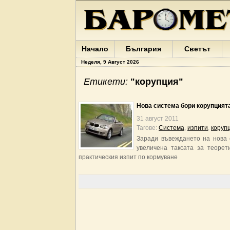
Начало
България
Светът
Неделя, 9 Август 2026
Етикети:
"корупция"
Нова система бори корупцият
31 август 2011
Тагове:
Система
,
изпити
,
коруп
Заради въвеждането на нова 
увеличена таксата за теорет
практическия изпит по кормуване