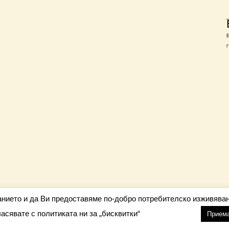
Г
анието и да Ви предоставяме по-добро потребителско изживяван
ласявате с политиката ни за „бисквитки“
настройки
nfo@barometar.net
Прием
За нас
| Приятели: