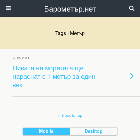
Барометър.нет
Tags › Метър
23.05.2011
Нивата на моретата ще
нараснат с 1 метър за един
век
Back to top
Mobile
Desktop