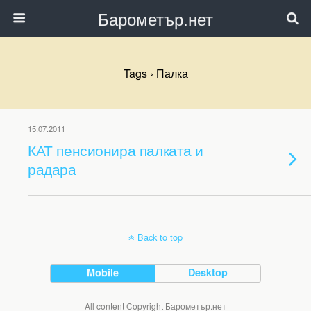
Барометър.нет
Tags › Палка
15.07.2011
КАТ пенсионира палката и
радара
Back to top
Mobile
Desktop
All content Copyright Барометър.нет