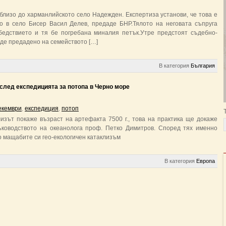
близо до харманлийското село Надежден. Експертиза установи, че това е
о в село Бисер Васил Делев, предаде БНР.Тялото на неговата съпруга
едствието и тя бе погребана миналия петък.Утре предстоят съдебно-
де предадено на семейството […]
В категория
България
след експедицията за потопа в Черно море
екември
,
експедиция
,
потоп
лизът покаже възраст на артефакта 7500 г., това на практика ще докаже
ъководството на океанолога проф. Петко Димитров. Според тях именно
по мащабите си гео-екологичен катаклизъм
В категория
Европа