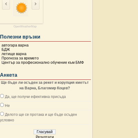
OpenWeatherMap
Полезни връзки
автогара варна
БДЖ
летище варна
Прогноза за времето
Център за професионално обучение към БМФ
Анкета
Ще бъде ли осъден за рекет и корупция кметът
на Варна, Благомир Коцев?
Да, ще получи ефективна присъда
Не
Делото ще се протака и ще бъде осъден
условно
Резултати