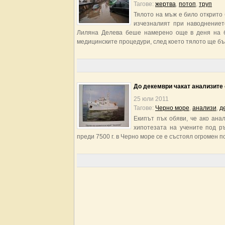
Тагове:
жертва
,
потоп
,
труп
Тялото на мъж е било открито 
изчезналият при наводнениет
Лиляна Делева беше намерено още в деня на б
медицинските процедури, след което тялото ще бъ
До декември чакат анализите 
25 юли 2011
Тагове:
Черно море
,
анализи
,
д
Екипът пък обяви, че ако ана
хипотезата на учените под р
преди 7500 г. в Черно море се е състоял огромен 