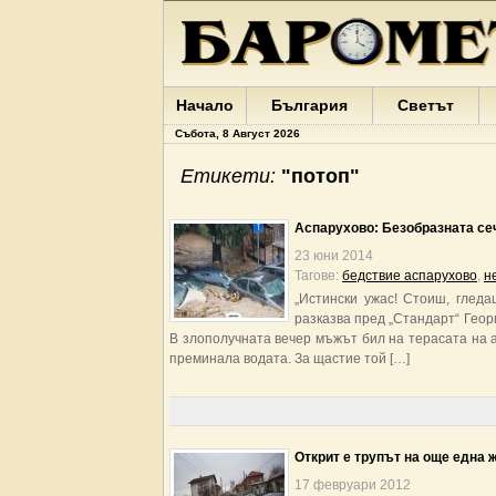
Начало
България
Светът
Събота, 8 Август 2026
Етикети:
"потоп"
Аспарухово: Безобразната се
23 юни 2014
Тагове:
бедствие аспарухово
,
н
„Истински ужас! Стоиш, глед
разказва пред „Стандарт“ Геор
В злополучната вечер мъжът бил на терасата на а
преминала водата. За щастие той […]
Открит е трупът на още една 
17 февруари 2012