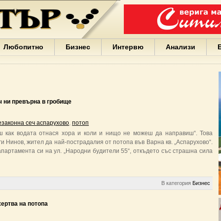
Варна
България
Иван
Портних
Facebook
ЕС
Любопитно
Бизнес
Интервю
Анализи
Борисов
Европа
САЩ
жени
Кирил
Йорданов
ч ни превърна в гробище
българи
вода
езаконна сеч аспарухово
,
потоп
Български
аш как водата отнася хора и коли и нищо не можеш да направиш“. Това
София
ги Нинов, жител да най-пострадалия от потопа във Варна кв. „Аспарухово“.
Гърция
партамента си на ул. „Народни будители 55“, откъдето със страшна сила
бизнес
google
деца
Бербатов
В категория
Бизнес
ГЕРБ
жертва на потопа