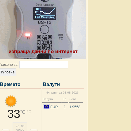
Търсене за:
Времето
Валути
Фиксинг за 08.08.2026
Валута
Ед.
Лева
EUR
1
1.9558
33
|
°C
°F
сб, 08
сб, 08
сб, 08
сб, 08
сб, 08
нд, 09
нд, 09
нд, 
09:00
12:00
15:00
18:00
21:00
00:00
03:00
06: