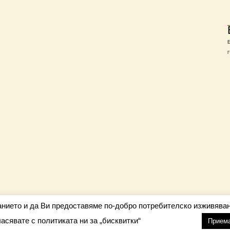
Г
анието и да Ви предоставяме по-добро потребителско изживяван
ласявате с политиката ни за „бисквитки“
настройки
nfo@barometar.net
Прием