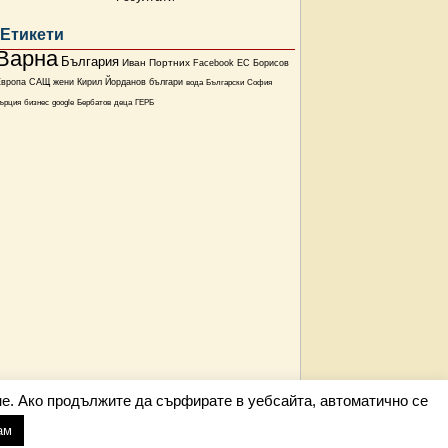
Етикети
Варна
България
Иван Портних
Facebook
ЕС
Борисов
Европа
САЩ
жени
Кирил Йорданов
българи
вода
Български
София
ърция
бизнес
google
Бербатов
деца
ГЕРБ
е. Ако продължите да сърфирате в уебсайта, автоматично се
ам