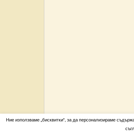
Ние използваме „бисквитки“, за да персонализираме съдърж
съг
Всички права запазени barometar.net © 2026 i