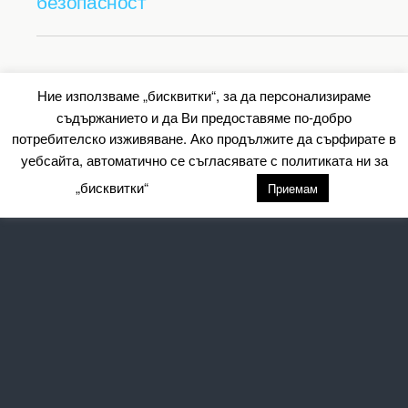
безопасност
Back to top
Ние използваме „бисквитки“, за да персонализираме
съдържанието и да Ви предоставяме по-добро
Mobile
Desktop
потребителско изживяване. Ако продължите да сърфирате в
уебсайта, автоматично се съгласявате с политиката ни за
All content Copyright Барометър.нет
„бисквитки“
настройки
Приемам