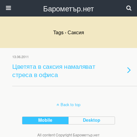
Барометър.нет
Tags › Саксия
13.06.2011
Цветята в саксия намаляват
стреса в офиса
Back to top
Mobile
Desktop
All content Copyright Барометър.нет