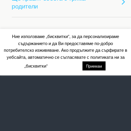
родители
Back to top
Ние използваме „бисквитки“, за да персонализираме
съдържанието и да Ви предоставяме по-добро
Mobile
Desktop
потребителско изживяване. Ако продължите да сърфирате в
уебсайта, автоматично се съгласявате с политиката ни за
All content Copyright Барометър.нет
„бисквитки“
настройки
Приемам