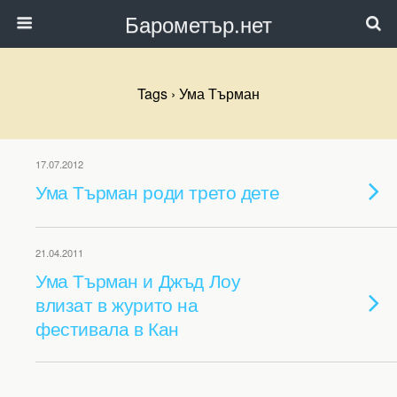
Барометър.нет
Tags › Ума Търман
17.07.2012
Ума Търман роди трето дете
21.04.2011
Ума Търман и Джъд Лоу
влизат в журито на
фестивала в Кан