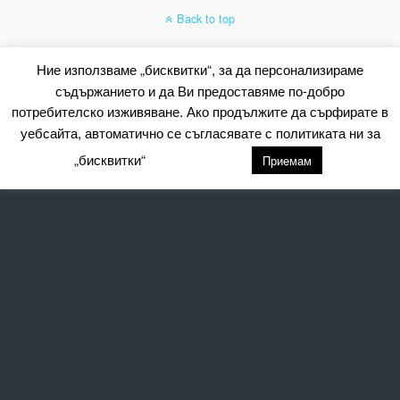
Back to top
Mobile
Desktop
Ние използваме „бисквитки“, за да персонализираме
съдържанието и да Ви предоставяме по-добро
All content Copyright Барометър.нет
потребителско изживяване. Ако продължите да сърфирате в
уебсайта, автоматично се съгласявате с политиката ни за
„бисквитки“
настройки
Приемам