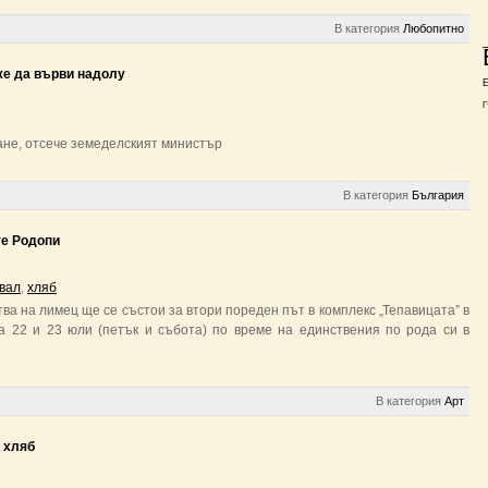
В категория
Любопитно
же да върви надолу
Г
ане, отсече земеделският министър
В категория
България
те Родопи
вал
,
хляб
ва на лимец ще се състои за втори пореден път в комплекс „Тепавицата” в
а 22 и 23 юли (петък и събота) по време на единствения по рода си в
В категория
Арт
 хляб