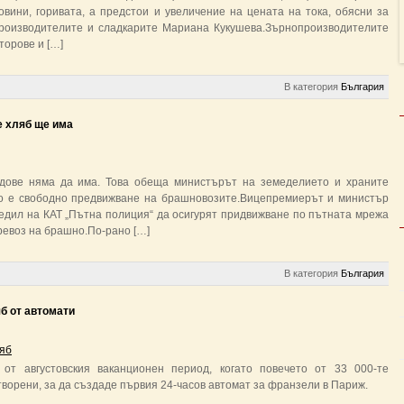
овини, горивата, а предстои и увеличение на цената на тока, обясни за
роизводителите и сладкарите Мариана Кукушева.Зърнопроизводителите
торове и […]
В категория
България
е хляб ще има
адове няма да има. Това обеща министърът на земеделието и храните
о е свободно предвижване на брашновозите.Вицепремиерът и министър
едил на КАТ „Пътна полиция“ да осигурят придвижване по пътната мрежа
превоз на брашно.По-рано […]
В категория
България
б от автомати
яб
от августовския ваканционен период, когато повечето от 33 000-те
ворени, за да създаде първия 24-часов автомат за франзели в Париж.