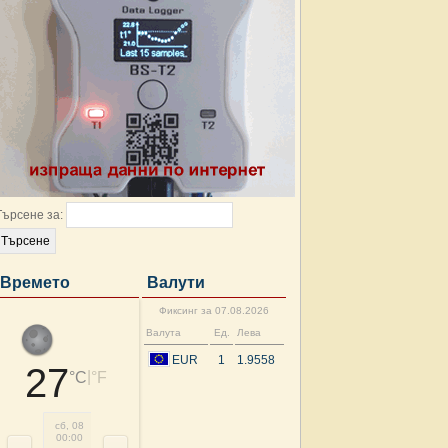
Търсене за:
Времето
Валути
Фиксинг за 07.08.2026
Валута
Ед.
Лева
EUR
1
1.9558
27
|
°C
°F
сб, 08
сб, 08
сб, 08
сб, 08
сб, 08
сб, 08
сб, 08
сб, 
00:00
03:00
06:00
09:00
12:00
15:00
18:00
21: