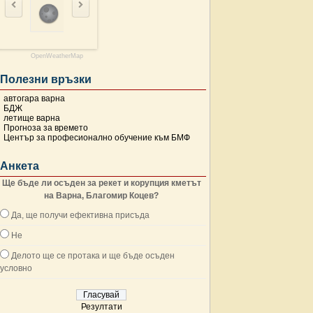
OpenWeatherMap
Полезни връзки
автогара варна
БДЖ
летище варна
Прогноза за времето
Център за професионално обучение към БМФ
Анкета
Ще бъде ли осъден за рекет и корупция кметът
на Варна, Благомир Коцев?
Да, ще получи ефективна присъда
Не
Делото ще се протака и ще бъде осъден
условно
Резултати