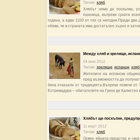
Тагове:
хляб
Хлябът няма да поскъпва, ус
пшеница, въпреки сухата есен
година, а едва 1100 от тях са негодни.Преди дв
обяви, че в страната има достатъчно зърно и затов
Между хляб и зрелище, испан
04 юни 2012
Тагове:
зрелище
,
испанци
,
хляб
Жителите на испанска община
пред възможността да получат 
бяха отказали от традицията.Въпреки повече от
Естремадура – обитателите на Гуихо де Калистео 
Хлябът ще поскъпне, предуп
11 март 2012
Тагове:
хляб
Освен яйцата предстои и скок