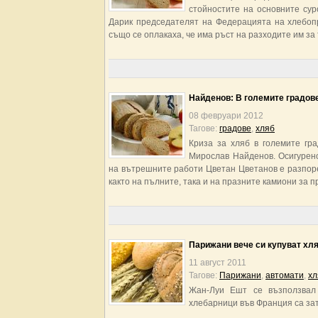
стойностите на основните сур
Дарик председателят на Федерацията на хлебоп
също се оплакаха, че има ръст на разходите им за 
Найденов: В големите градов
08 февруари 2012
Тагове:
градовe
,
хляб
Криза за хляб в големите гр
Мирослав Найденов. Осигурен
на вътрешните работи Цветан Цветанов е разпор
както на пълните, така и на празните камиони за 
Парижани вече си купуват хля
11 август 2011
Тагове:
Парижани
,
автомати
,
хл
Жан-Луи Ешт се възползвал 
хлебарници във Франция са зат