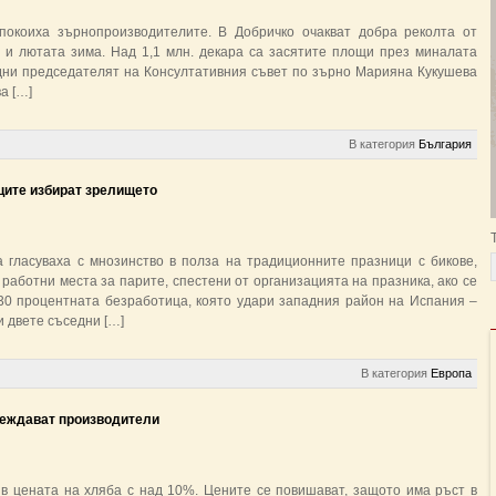
покоиха зърнопроизводителите. В Добричко очакват добра реколта от
 и лютата зима. Над 1,1 млн. декара са засятите площи през миналата
а дни председателят на Консултативния съвет по зърно Марияна Кукушева
а […]
В категория
България
ците избират зрелището
 гласуваха с мнозинство в полза на традиционните празници с бикове,
работни места за парите, спестени от организацията на празника, ако се
 30 процентната безработица, която удари западния район на Испания –
и двете съседни […]
В категория
Европа
реждават производители
 в цената на хляба с над 10%. Цените се повишават, защото има ръст в