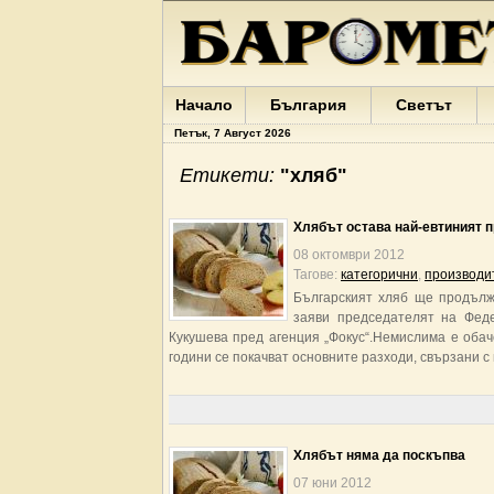
Начало
България
Светът
Петък, 7 Август 2026
Етикети:
"хляб"
Хлябът остава най-евтиният п
08 октомври 2012
Тагове:
категорични
,
производи
Българският хляб ще продълж
заяви председателят на Фед
Кукушева пред агенция „Фокус“.Немислима е оба
години се покачват основните разходи, свързани с
Хлябът няма да поскъпва
07 юни 2012