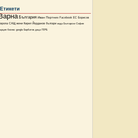
Етикети
Варна
България
Иван Портних
Facebook
ЕС
Борисов
Европа
САЩ
жени
Кирил Йорданов
българи
вода
Български
София
ърция
бизнес
google
Бербатов
деца
ГЕРБ