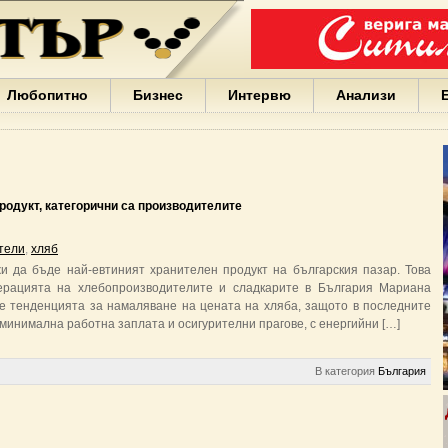
Варна
България
Иван
Портних
Facebook
ЕС
Любопитно
Бизнес
Интервю
Анализи
Борисов
Европа
САЩ
жени
Кирил
Йорданов
родукт, категорични са производителите
българи
вода
тели
,
хляб
Български
и да бъде най-евтиният хранителен продукт на българския пазар. Това
София
ерацията на хлебопроизводителите и сладкарите в България Мариана
Гърция
че тенденцията за намаляване на цената на хляба, защото в последните
бизнес
 минимална работна заплата и осигурителни прагове, с енергийни […]
google
деца
Бербатов
В категория
България
ГЕРБ