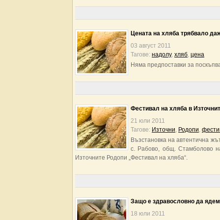
Цената на хляба трябвало да
03 август 2011
Тагове:
надолу
,
хляб
,
цена
Няма предпоставки за поскъпв
Фестивал на хляба в Източни
21 юли 2011
Тагове:
Източни
,
Родопи
,
фести
Възстановка на автентична жът
с. Рабово, общ. Стамболово н
Източните Родопи „Фестивал на хляба“.
Защо е здравословно да ядем
18 юли 2011