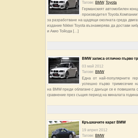
Тагове:
BMW
,
Toyota
Германският автомобилен конц
производител Toyota.Компаниит
за разработване на щадящи околната среда двига
издание Nikkei Toyota възнамерява да достави х
и Акио Тойода […]
BMW записа отлично първо тр
03 май 2012
Тагове:
BMW
Една от най-популярните ге
успешно първо тримесечие на
на BMW преди облагане с данъци се е повишила с 
сравнение през същия период на миналата година 
Кръшкачите карат BMW
19 април 2012
Тагове:
BMW