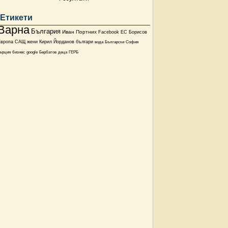
Етикети
Варна
България
Иван Портних
Facebook
ЕС
Борисов
Европа
САЩ
жени
Кирил Йорданов
българи
вода
Български
София
ърция
бизнес
google
Бербатов
деца
ГЕРБ