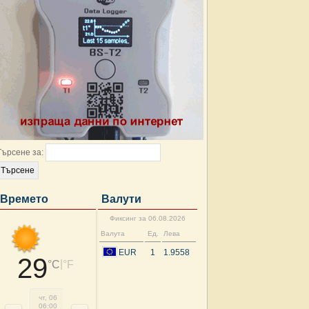
Търсене за:
Времето
Валути
Фиксинг за 06.08.2026
Валута
Ед.
Лева
EUR
1
1.9558
29
|
°C
°F
чт, 06
чт, 06
чт, 06
чт, 06
чт, 06
чт, 06
пт, 07
пт, 
06:00
09:00
12:00
15:00
18:00
21:00
00:00
03: