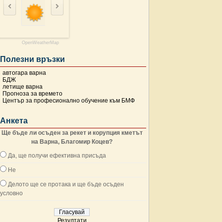
OpenWeatherMap
Полезни връзки
автогара варна
БДЖ
летище варна
Прогноза за времето
Център за професионално обучение към БМФ
Анкета
Ще бъде ли осъден за рекет и корупция кметът
на Варна, Благомир Коцев?
Да, ще получи ефективна присъда
Не
Делото ще се протака и ще бъде осъден
условно
Резултати