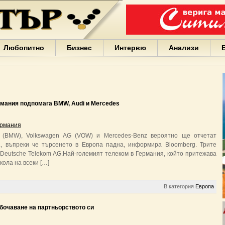
Варна
България
Иван
Портних
Facebook
ЕС
Любопитно
Бизнес
Интервю
Анализи
Борисов
Европа
САЩ
жени
Кирил
Йорданов
рмания подпомага BMW, Audi и Mercedes
българи
вода
рмания
Български
G (BMW), Volkswagen AG (VOW) и Mercedes-Benz вероятно ще отчетат
София
., въпреки че търсенето в Европа падна, информира Bloomberg. Трите
Гърция
 Deutsche Telekom AG.Най-големият телеком в Германия, който притежава
бизнес
кола на всеки […]
google
деца
Бербатов
В категория
Европа
ГЕРБ
бочаване на партньорството си