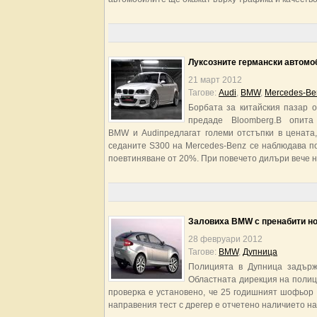
Луксозните германски автомоб
21 март 2012
Тагове:
Audi
,
BMW
,
Mercedes-Be
Борбата за китайския пазар о
предаде Bloomberg.В опита
BMW и Audiпредлагат големи отстъпки в цената,
седаните S300 на Mercedes-Benz се наблюдава п
поевтиняване от 20%. При повечето дилъри вече н
Заловиха BMW с пренабити н
28 февруари 2012
Тагове:
BMW
,
Дупница
Полицията в Дупница задър
Областната дирекция на полиц
проверка е установено, че 25 годишният шофьор 
направения тест с дрегер е отчетено наличието на