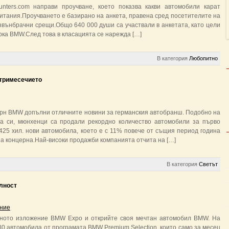
counters.com направи проучване, което показва какви автомобили карат
тания.Проучването е базирано на анкета, правена сред посетителите на
звънбрачни срещи.Общо 640 000 души са участвали в анкетата, като цели
арка BMW.След това в класацията се нарежда […]
В категория
Любопитно
 тримесечието
рн BMW допълни отличните новини за германския автобранш. Подобно на
та си, мюнхенци са продали рекордно количество автомобили за първо
25 хил. нови автомобила, което е с 11% повече от същия период година
а концерна.Най-високи продажби компанията отчита на […]
В категория
Светът
лност
ние
ното изложение BMW Expo и открийте своя мечтан автомобил BMW. На
80 автомобила от програмата BMW Premium Selection, които само за месец