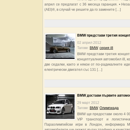
април се предлагат с 36 месеца гаранция. • Неза
(AEI)®, в случай че решите да го замените […]
BMW представи третия концеп
02 април 2012
Тагове:
BMW
,
серия i8
BMW представи третия концепту
концептуалния автомобил i8, ко
две седалки, както и някои от по-радикалните ид
електрически двигател със 131 […]
BMW достави първите автомо
29 март 2012
Тагове:
BMW
,
Олимпиада
BMW ще предостави около 4 000
VIP транспорт и логистич
Параолимпийски игри в Лондон, информира Mot
автомобилите ще окажат върху трафика и качествот