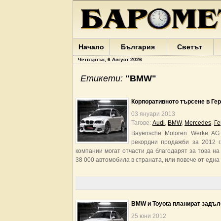
Начало
България
Светът
Четвъртък, 6 Август 2026
Етикети:
"BMW"
Корпоративното търсене в Ге
03 януари 2013
Тагове:
Audi
,
BMW
,
Mercedes
,
Ге
Bayerische Motoren Werke A
рекордни продажби за 2012 г
компании могат отчасти да благодарят за това на
38 000 автомобила в страната, или повече от една 
BMW и Toyota планират задъл
25 юни 2012