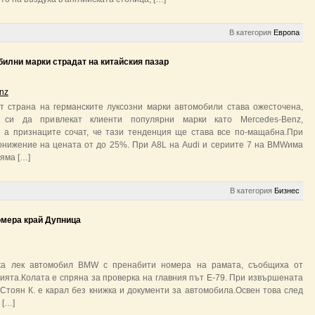
В категория
Европа
илни марки страдат на китайския пазар
nz
т страна на германските луксозни марки автомобили става ожесточена,
 си да привлекат клиенти популярни марки като Mercedes-Benz,
 а признаците сочат, че тази тенденция ще става все по-мащабна.При
онижение на цената от до 25%. При A8L на Audi и сериите 7 на BMWима
яма […]
В категория
Бизнес
омера край Дупница
жа лек автомобил BMW с пренабити номера на рамата, съобщиха от
ията.Колата е спряна за проверка на главния път Е-79. При извършената
Стоян К. е карал без книжка и документи за автомобила.Освен това след
 […]