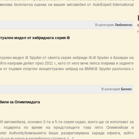
висима безплатна оценка на вашия автомобил от AutoExpert International
В категория
Любопитно
Г
туален модел от хибридната серия i8
ален модел i8 Spyder от своята серия хибриди i8.i8 Spyder е базиран на
йто направи дебют през 2011 г., като от него вече липса покрива и задните
еи от първия спортен концептуален хибрид на BMW.i8 Spyder разполага с
В категория
Бизнес
били за Олимпиадата
 автомобила, основно 3-та и 5-та серия седан, които ще се използват за
на подкрепа по време на предстоящите това лято Олимпийски и
or Authority.Компанията беше разкритикувана заради ефекта, който
о на въздуха в английската столица, […]