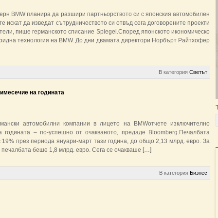
ерн BMW планира да разшири партньорството си с японския автомобилен
е искат да изведат сътрудничеството си отвъд сега договорените проекти
тели, пише германското списание Spiegel.Според японското икономическо
ибридна технология на BMW. До дни двамата директори Норбърт Райтхофер
В категория
Светът
имесечие на годината
рмански автомобилни компании в лицето на BMWотчете изключително
 годината – по-успешно от очакваното, предаде Bloomberg.Печалбата
19% през периода януари-март тази година, до общо 2,13 млрд. евро. За
печалбата беше 1,8 млрд. евро. Сега се очакваше […]
В категория
Бизнес