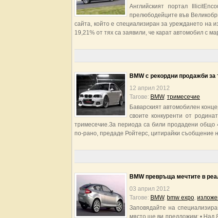
Английският портал IllicitEn
прелюбодейците във Великобри
сайта, който е специализиран за уреждането на и
19,21% от тях са заявили, че карат автомобил с м
BMW с рекордни продажби за
12 април 2012
Тагове:
BMW
,
тримесечие
Баварският автомобилен конце
своите конкуренти от родина
тримесечие.За периода са били продадени общо 4
по-рано, предаде Ройтерс, цитирайки съобщение н
BMW превръща мечтите в реа
03 април 2012
Тагове:
BMW
,
bmw expo
,
изложе
Заповядайте на специализира
място ще ви предложим: • Над 