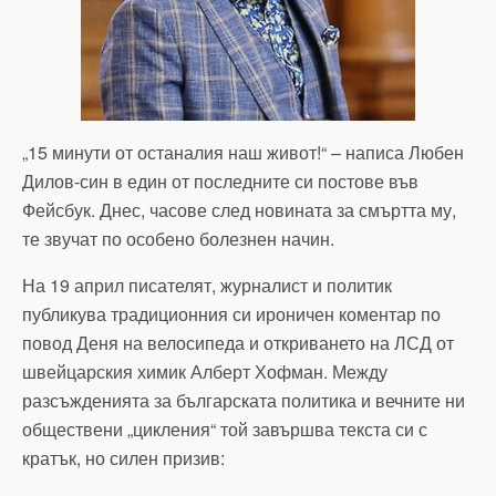
„15 минути от останалия наш живот!“ – написа Любен
Дилов-син в един от последните си постове във
Фейсбук. Днес, часове след новината за смъртта му,
те звучат по особено болезнен начин.
На 19 април писателят, журналист и политик
публикува традиционния си ироничен коментар по
повод Деня на велосипеда и откриването на ЛСД от
швейцарския химик Алберт Хофман. Между
разсъжденията за българската политика и вечните ни
обществени „цикления“ той завършва текста си с
кратък, но силен призив: