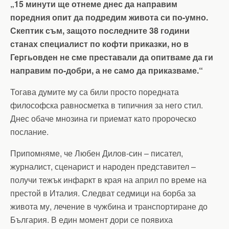
„15 минути ще отнеме днес да направим
поредния опит да подредим живота си по-умно.
Скептик съм, защото последните 38 години
станах специалист по кофти приказки, но в
Гергьовден не сме преставали да опитваме да ги
направим по-добри, а не само да приказваме.“
Тогава думите му са били просто поредната
философска равносметка в типичния за него стил.
Днес обаче мнозина ги приемат като пророческо
послание.
Припомняме, че Любен Дилов-син – писател,
журналист, сценарист и народен представител –
получи тежък инфаркт в края на април по време на
престой в Италия. Следват седмици на борба за
живота му, лечение в чужбина и транспортиране до
България. В един момент дори се появиха