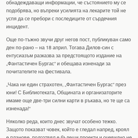
обнадеждаващи информации, че състоянието му се
подобрява, но въпреки усилията на лекарите той не
успя да се пребори с последиците от сърдечния
инцидент.
Още по-тъжно звучи друг негов пост, публикуван само
ден по-рано – на 18 април. Тогава Дилов-син с
ентусиазъм разказва за предстоящото издание на
„Фантастичен Бургас“ и обещава изненади за
почитателите на фестивала.
„Чака ни един страхотен, „Фантастичен Бургас“ през
юни! С Библиотеката, Общината и организаторите
имаме още две-три силни карти в ръкава, но те ще са
изненада!“
Няколко реда, които днес звучат особено тежко.
Защото показват човек, който е гледал напред, кроял
е планове, подготвял е бъдещи проекти и очевидно не