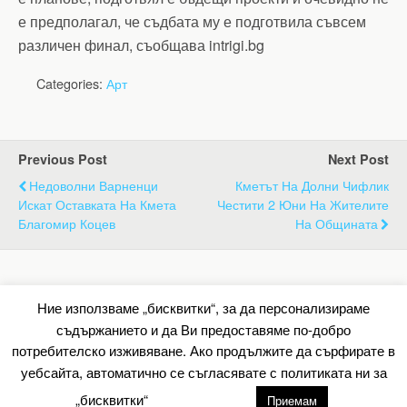
е предполагал, че съдбата му е подготвила съвсем
различен финал, съобщава intrigi.bg
Categories:
Арт
Previous Post
Next Post
Недоволни Варненци
Кметът На Долни Чифлик
Искат Оставката На Кмета
Честити 2 Юни На Жителите
Благомир Коцев
На Общината
Back to top
Ние използваме „бисквитки“, за да персонализираме
съдържанието и да Ви предоставяме по-добро
Mobile
Desktop
потребителско изживяване. Ако продължите да сърфирате в
уебсайта, автоматично се съгласявате с политиката ни за
All content Copyright Барометър.нет
„бисквитки“
настройки
Приемам