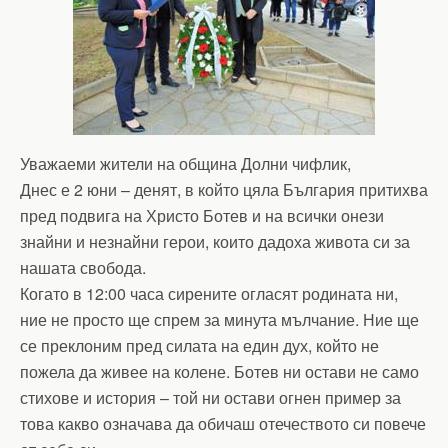
Уважаеми жители на община Долни чифлик,
Днес е 2 юни – денят, в който цяла България притихва
пред подвига на Христо Ботев и на всички онези
знайни и незнайни герои, които дадоха живота си за
нашата свобода.
Когато в 12:00 часа сирените огласят родината ни,
ние не просто ще спрем за минута мълчание. Ние ще
се преклоним пред силата на един дух, който не
пожела да живее на колене. Ботев ни остави не само
стихове и история – той ни остави огнен пример за
това какво означава да обичаш отечеството си повече