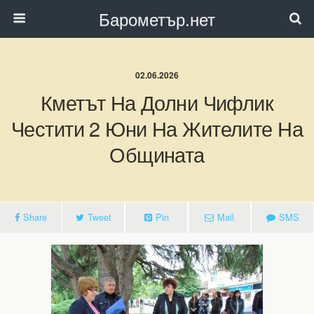
Барометър.нет
02.06.2026
Кметът На Долни Чифлик
Честити 2 Юни На Жителите На
Общината
Share
Tweet
Pin
Mail
SMS