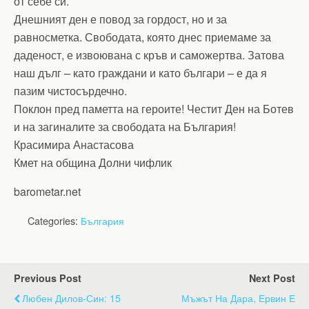
от себе си.
Днешният ден е повод за гордост, но и за
равносметка. Свободата, която днес приемаме за
даденост, е извоювана с кръв и саможертва. Затова
наш дълг – като граждани и като българи – е да я
пазим чистосърдечно.
Поклон пред паметта на героите! Честит Ден на Ботев
и на загиналите за свободата на България!
Красимира Анастасова
Кмет на община Долни чифлик
barometar.net
Categories:
България
Previous Post
Next Post
Любен Дилов-Син: 15
Мъжът На Дара, Ервин Е