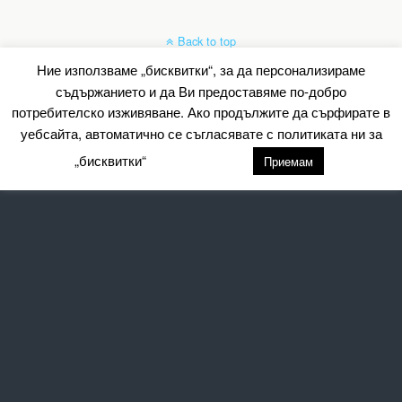
Back to top
Ние използваме „бисквитки“, за да персонализираме
Mobile
Desktop
съдържанието и да Ви предоставяме по-добро
потребителско изживяване. Ако продължите да сърфирате в
All content Copyright Барометър.нет
уебсайта, автоматично се съгласявате с политиката ни за
„бисквитки“
настройки
Приемам