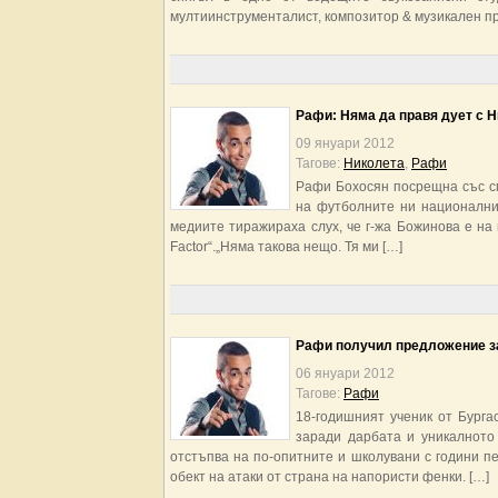
мултиинструменталист, композитор & музикален пр
Рафи: Няма да правя дует с 
09 януари 2012
Тагове:
Николета
,
Рафи
Рафи Бохосян посрещна със см
на футболните ни национални
медиите тиражираха слух, че г-жа Божинова е на 
Factor“.„Няма такова нещо. Тя ми […]
Рафи получил предложение з
06 януари 2012
Тагове:
Рафи
18-годишният ученик от Бурга
заради дарбата и уникалното
отстъпва на по-опитните и школувани с години пе
обект на атаки от страна на напористи фенки. […]