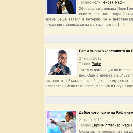
Тагове:
Поли Генова
,
Рафи
24-годишната певица Поли Гено
съвсем не е някое случайно м
време беше заявил в интервю, че е девствен.М
годишния тийнейджър на светско парти, с […]
Рафи първи в класацията на i
27 март 2012
Тагове:
Рафи
Тотална доминация на първия 
нас. Още с дебюта си, „4321“ 
чартовете в България, съобщиха продуцентите м
изпревари имена като Adele, Metallica и Gotye. Още
Дебютното парче на Рафи изк
21 март 2012
Тагове:
Енрике Иглесиас
,
Рафи
Оказа се, че меломаните са д