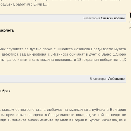
одуцент, работил с Ейми […]
В категория
Светски новини
Г
Николета
ях слуховете за дуетно парче с Николета Лозанова.Преди време музата
 дебютира зад микрофона с „Истински обичана” в дует с Ванко 1.Скоро
път да се изяви и като вокална половинка и 18-годишния победител в „X
В категория
Любопитно
а брак
с съвсем естествено стана любимец на музикалната публика в България
 си присъствие на сцената.Специалистите намират, че той по нищо не
вци. В момента ангажиментите му били в София и Бургас. Разказва, че е