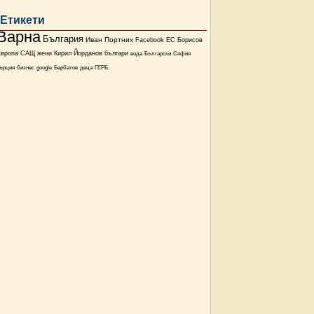
Етикети
Варна
България
Иван Портних
Facebook
ЕС
Борисов
Европа
САЩ
жени
Кирил Йорданов
българи
вода
Български
София
ърция
бизнес
google
Бербатов
деца
ГЕРБ