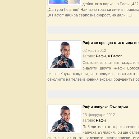
дебютното парче на Рафи „4321
„Can you hear me“.Най-вече това си личи в припев
„X Factor“ набира сериозна скорост, но дали […]
Рафи се срещна със създателя
02 март 2012
Тагове:
Рафи
,
Х Factor
Световноизвестният създате
риалити шоуто -Рафи Богося
сингъл.Коуъл сподели, че е следил развитието 
отколкото на телевизионния екран.Продуцентът о
Рафи напуска България
25 февруари 2012
Тагове:
Рафи
Победителят в първия сезон 
напуска България.Той ще отле
сингъл в едно от водещите звукозаписни ст