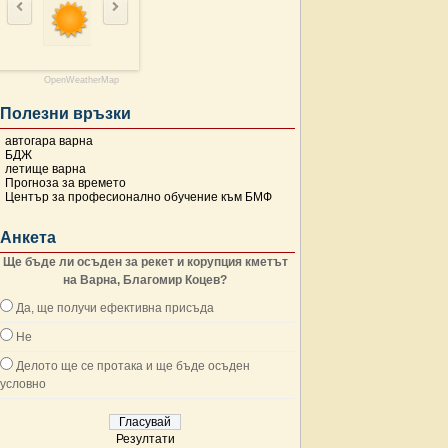
OpenWeatherMap
Полезни връзки
автогара варна
БДЖ
летище варна
Прогноза за времето
Център за професионално обучение към БМФ
Анкета
Ще бъде ли осъден за рекет и корупция кметът
на Варна, Благомир Коцев?
Да, ще получи ефективна присъда
Не
Делото ще се протака и ще бъде осъден
условно
Резултати