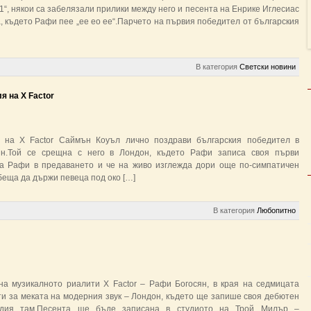
“, някои са забелязали прилики между него и песента на Енрике Иглесиас
а, където Рафи пее „ее ео ее“.Парчето на първия победител от българския
В категория
Светски новини
 на Х Factor
л на Х Factor Саймън Коуъл лично поздрави българския победител в
н.Той се срещна с него в Лондон, където Рафи записа своя първи
на Рафи в предаването и че на живо изглежда дори още по-симпатичен
беща да държи певеца под око […]
В категория
Любопитно
на музикалното риалити X Factor – Рафи Богосян, в края на седмицата
ти за меката на модерния звук – Лондон, където ще запише своя дебютен
удия там.Песента ще бъде записана в студиото на Трой Милър –