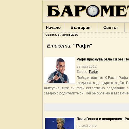
Начало
България
Светът
Събота, 8 Август 2026
Етикети:
"Рафи"
Рафи празнува бала си без П
28 май 2012
Тагове:
Рафи
Победителят от X Factor Рафи 
градинката до църквата „Св. 
абитуриентите си.Рафи естествено раздаваше ав
заедно с родителите си. Той бе облечен в атрактив
Поли Генова и непорочният Ра
02 май 2012