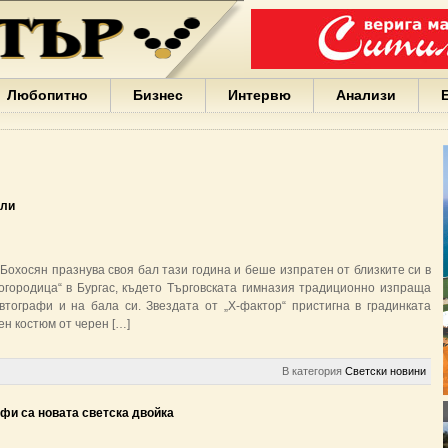
Варна
България
Иван
Портних
Facebook
ЕС
Любопитно
Бизнес
Интервю
Анализи
Борисов
Европа
САЩ
жени
Кирил
Йорданов
оли
българи
вода
Български
Бохосян празнува своя бал тази година и беше изпратен от близките си в
София
Богородица“ в Бургас, където Търговската гимназия традиционно изпраща
Гърция
тографи и на бала си. Звездата от „Х-фактор“ пристигна в градинката
бизнес
ен костюм от черен […]
google
деца
Бербатов
В категория
Светски новини
ГЕРБ
фи са новата светска двойка