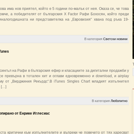
ва има нов приятел, който е 5 години по-малък от нея. Оказа се, че това
омче, а победителят от българския X Factor Рафи Бохосян, който преди
иналогодишната ни представителка на „Евровизия“ хвана под ръка 19-
В категория
Светски новини
Tunes
сингъл на Рафи в българския ефир и класациите за дигитални продажби у
се превърна в тотален хит и оглави едновременно и download, и airplay
у от „Вирджиния Рекърдс“.В iTunes Singles Chart младият изпълнител
 […]
В категория
Любопитно
опирано от Енрике Иглесиас
оста критични към изпълнителите и въпреки че повечето от тях харесват