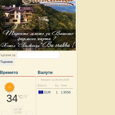
Търсене за:
Времето
Валути
Фиксинг за 08.08.2026
Валута
Ед.
Лева
EUR
1
1.9558
34
|
°C
°F
сб, 08
сб, 08
сб, 08
сб, 08
нд, 09
нд, 09
нд, 09
нд, 
12:00
15:00
18:00
21:00
00:00
03:00
06:00
09: